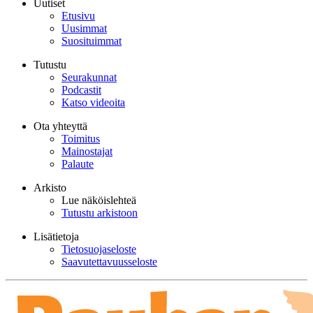
Uutiset
Etusivu
Uusimmat
Suosituimmat
Tutustu
Seurakunnat
Podcastit
Katso videoita
Ota yhteyttä
Toimitus
Mainostajat
Palaute
Arkisto
Lue näköislehteä
Tutustu arkistoon
Lisätietoja
Tietosuojaseloste
Saavutettavuusseloste