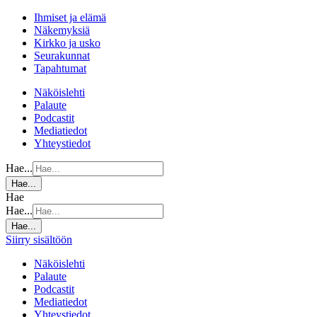
Ihmiset ja elämä
Näkemyksiä
Kirkko ja usko
Seurakunnat
Tapahtumat
Näköislehti
Palaute
Podcastit
Mediatiedot
Yhteystiedot
Hae...
Hae...
Hae
Hae...
Hae...
Siirry sisältöön
Näköislehti
Palaute
Podcastit
Mediatiedot
Yhteystiedot