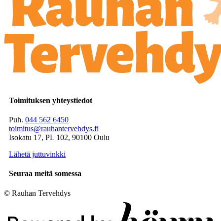
Toimituksen yhteystiedot
Puh.
044 562 6450
toimitus@rauhantervehdys.fi
Isokatu 17, PL 102, 90100 Oulu
Lähetä juttuvinkki
Seuraa meitä somessa
© Rauhan Tervehdys
Digi- ja mainostoimisto Höyry Rovaniemi ja Oulu