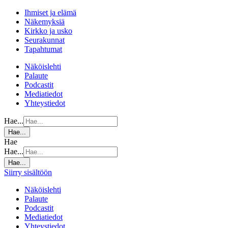
Ihmiset ja elämä
Näkemyksiä
Kirkko ja usko
Seurakunnat
Tapahtumat
Näköislehti
Palaute
Podcastit
Mediatiedot
Yhteystiedot
Hae...
Hae...
Hae
Hae...
Hae...
Siirry sisältöön
Näköislehti
Palaute
Podcastit
Mediatiedot
Yhteystiedot