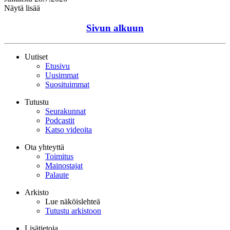
Näytä lisää
Sivun alkuun
Uutiset
Etusivu
Uusimmat
Suosituimmat
Tutustu
Seurakunnat
Podcastit
Katso videoita
Ota yhteyttä
Toimitus
Mainostajat
Palaute
Arkisto
Lue näköislehteä
Tutustu arkistoon
Lisätietoja