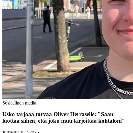
Sosiaalinen media
Usko tarjoaa turvaa Oliver Herraselle: "Saan
luottaa siihen, että joku muu kirjoittaa kohtaloni"
Julkaistu 28.7.2026