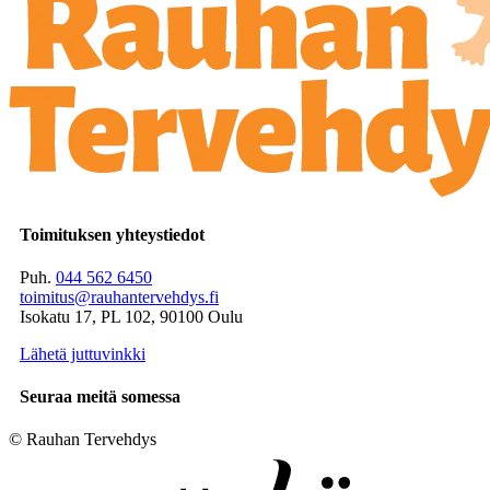
Toimituksen yhteystiedot
Puh.
044 562 6450
toimitus@rauhantervehdys.fi
Isokatu 17, PL 102, 90100 Oulu
Lähetä juttuvinkki
Seuraa meitä somessa
© Rauhan Tervehdys
Digi- ja mainostoimisto Höyry Rovaniemi ja Oulu