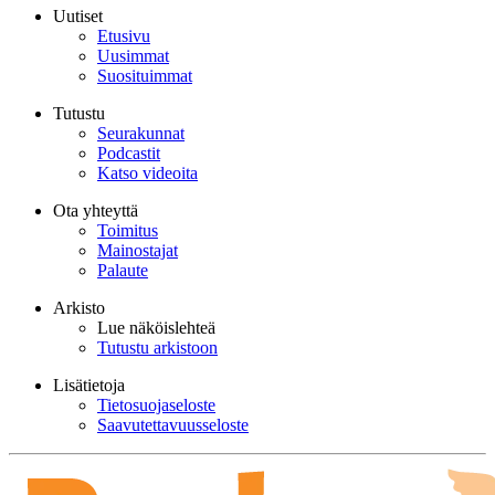
Uutiset
Etusivu
Uusimmat
Suosituimmat
Tutustu
Seurakunnat
Podcastit
Katso videoita
Ota yhteyttä
Toimitus
Mainostajat
Palaute
Arkisto
Lue näköislehteä
Tutustu arkistoon
Lisätietoja
Tietosuojaseloste
Saavutettavuusseloste