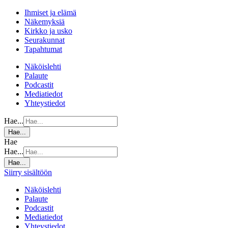
Ihmiset ja elämä
Näkemyksiä
Kirkko ja usko
Seurakunnat
Tapahtumat
Näköislehti
Palaute
Podcastit
Mediatiedot
Yhteystiedot
Hae...
Hae...
Hae
Hae...
Hae...
Siirry sisältöön
Näköislehti
Palaute
Podcastit
Mediatiedot
Yhteystiedot