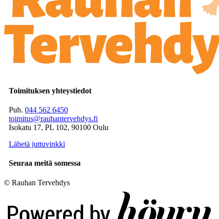
Toimituksen yhteystiedot
Puh.
044 562 6450
toimitus@rauhantervehdys.fi
Isokatu 17, PL 102, 90100 Oulu
Lähetä juttuvinkki
Seuraa meitä somessa
© Rauhan Tervehdys
Digi- ja mainostoimisto Höyry Rovaniemi ja Oulu