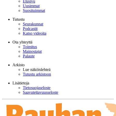
Etusivu
Uusimmat
Suosituimmat
Tutustu
Seurakunnat
Podcastit
Katso videoita
Ota yhteyttä
Toimitus
Mainostajat
Palaute
Arkisto
Lue näköislehteä
Tutustu arkistoon
Lisätietoja
Tietosuojaseloste
Saavutettavuusseloste