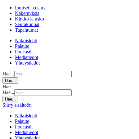
Ihmiset ja elämä
Näkemyksiä
Kirkko ja usko
Seurakunnat
Tapahtumat
Näköislehti
Palaute
Podcastit
Mediatiedot
Yhteystiedot
Hae...
Hae...
Hae
Hae...
Hae...
Siirry sisältöön
Näköislehti
Palaute
Podcastit
Mediatiedot
Yhteystiedot