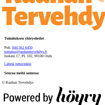
Toimituksen yhteystiedot
Puh.
044 562 6450
toimitus@rauhantervehdys.fi
Isokatu 17, PL 102, 90100 Oulu
Lähetä juttuvinkki
Seuraa meitä somessa
© Rauhan Tervehdys
Digi- ja mainostoimisto Höyry Rovaniemi ja Oulu