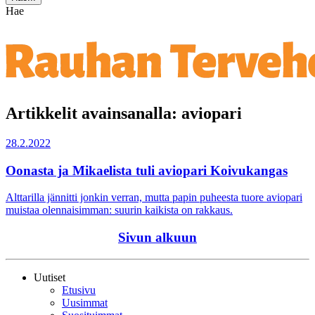
Hae
Artikkelit avainsanalla: aviopari
28.2.2022
Oonasta ja Mikaelista tuli aviopari Koivukangas
Alttarilla jännitti jonkin verran, mutta papin puheesta tuore aviopari
muistaa olennaisimman: suurin kaikista on rakkaus.
Sivun alkuun
Uutiset
Etusivu
Uusimmat