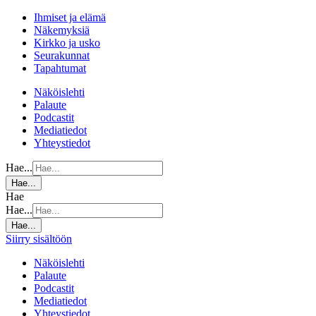
Ihmiset ja elämä
Näkemyksiä
Kirkko ja usko
Seurakunnat
Tapahtumat
Näköislehti
Palaute
Podcastit
Mediatiedot
Yhteystiedot
Hae...
Hae...
Hae
Hae...
Hae...
Siirry sisältöön
Näköislehti
Palaute
Podcastit
Mediatiedot
Yhteystiedot