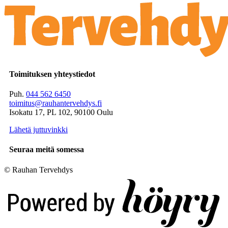
Toimituksen yhteystiedot
Puh.
044 562 6450
toimitus@rauhantervehdys.fi
Isokatu 17, PL 102, 90100 Oulu
Lähetä juttuvinkki
Seuraa meitä somessa
© Rauhan Tervehdys
Digi- ja mainostoimisto Höyry Rovaniemi ja Oulu