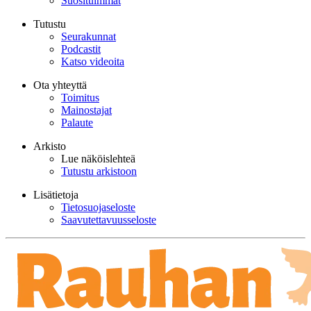
Suosituimmat
Tutustu
Seurakunnat
Podcastit
Katso videoita
Ota yhteyttä
Toimitus
Mainostajat
Palaute
Arkisto
Lue näköislehteä
Tutustu arkistoon
Lisätietoja
Tietosuojaseloste
Saavutettavuusseloste