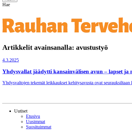
Hae
Artikkelit avainsanalla: avustustyö
4.3.2025
Yhdysvallat jäädytti kansainvälisen avun – lapset ja 
Yhdysvaltojen tekemät leikkaukset kehitysavusta ovat seurauksiltaa
Uutiset
Etusivu
Uusimmat
Suosituimmat