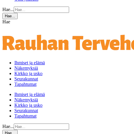
Hae...
Hae...
Hae
Ihmiset ja elämä
Näkemyksiä
Kirkko ja usko
Seurakunnat
Tapahtumat
Ihmiset ja elämä
Näkemyksiä
Kirkko ja usko
Seurakunnat
Tapahtumat
Hae...
Hae...