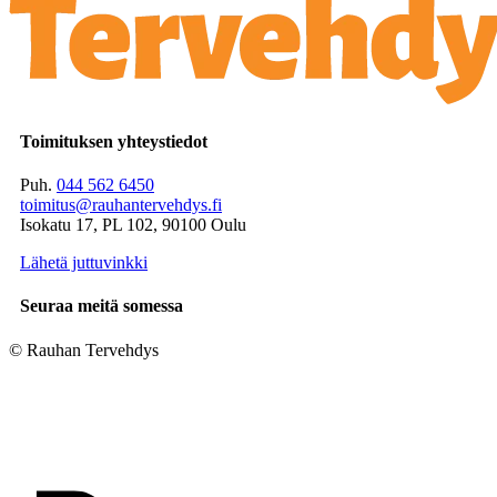
Toimituksen yhteystiedot
Puh.
044 562 6450
toimitus@rauhantervehdys.fi
Isokatu 17, PL 102, 90100 Oulu
Lähetä juttuvinkki
Seuraa meitä somessa
© Rauhan Tervehdys
Digi- ja mainostoimisto Höyry Rovaniemi ja Oulu