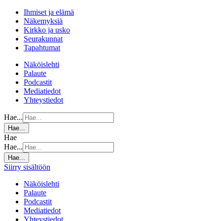
Ihmiset ja elämä
Näkemyksiä
Kirkko ja usko
Seurakunnat
Tapahtumat
Näköislehti
Palaute
Podcastit
Mediatiedot
Yhteystiedot
Hae...
Hae...
Hae
Hae...
Hae...
Siirry sisältöön
Näköislehti
Palaute
Podcastit
Mediatiedot
Yhteystiedot