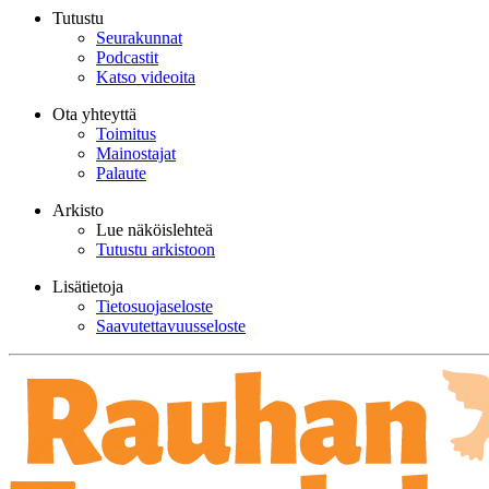
Tutustu
Seurakunnat
Podcastit
Katso videoita
Ota yhteyttä
Toimitus
Mainostajat
Palaute
Arkisto
Lue näköislehteä
Tutustu arkistoon
Lisätietoja
Tietosuojaseloste
Saavutettavuusseloste