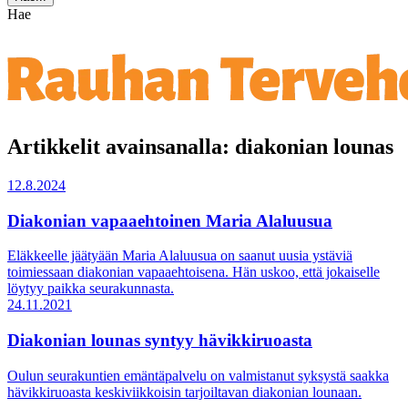
Hae
Artikkelit avainsanalla: diakonian lounas
12.8.2024
Diakonian vapaaehtoinen Maria Alaluusua
Eläkkeelle jäätyään Maria Alaluusua on saanut uusia ystäviä
toimiessaan diakonian vapaaehtoisena. Hän uskoo, että jokaiselle
löytyy paikka seurakunnasta.
24.11.2021
Diakonian lounas syntyy hävikkiruoasta
Oulun seurakuntien emäntäpalvelu on valmistanut syksystä saakka
hävikkiruoasta keskiviikkoisin tarjoiltavan diakonian lounaan.