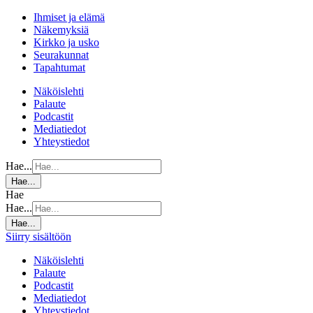
Ihmiset ja elämä
Näkemyksiä
Kirkko ja usko
Seurakunnat
Tapahtumat
Näköislehti
Palaute
Podcastit
Mediatiedot
Yhteystiedot
Hae...
Hae...
Hae
Hae...
Hae...
Siirry sisältöön
Näköislehti
Palaute
Podcastit
Mediatiedot
Yhteystiedot