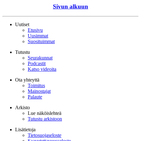
Sivun alkuun
Uutiset
Etusivu
Uusimmat
Suosituimmat
Tutustu
Seurakunnat
Podcastit
Katso videoita
Ota yhteyttä
Toimitus
Mainostajat
Palaute
Arkisto
Lue näköislehteä
Tutustu arkistoon
Lisätietoja
Tietosuojaseloste
Saavutettavuusseloste