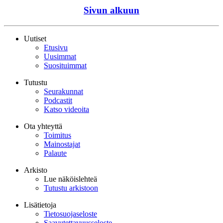
Sivun alkuun
Uutiset
Etusivu
Uusimmat
Suosituimmat
Tutustu
Seurakunnat
Podcastit
Katso videoita
Ota yhteyttä
Toimitus
Mainostajat
Palaute
Arkisto
Lue näköislehteä
Tutustu arkistoon
Lisätietoja
Tietosuojaseloste
Saavutettavuusseloste