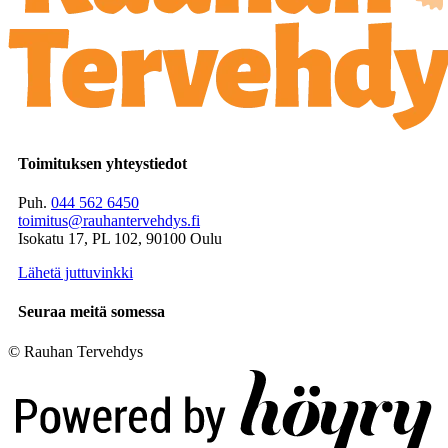
Toimituksen yhteystiedot
Puh.
044 562 6450
toimitus@rauhantervehdys.fi
Isokatu 17, PL 102, 90100 Oulu
Lähetä juttuvinkki
Seuraa meitä somessa
© Rauhan Tervehdys
Digi- ja mainostoimisto Höyry Rovaniemi ja Oulu