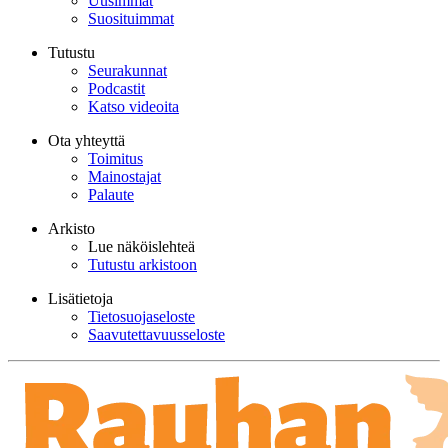
Uusimmat
Suosituimmat
Tutustu
Seurakunnat
Podcastit
Katso videoita
Ota yhteyttä
Toimitus
Mainostajat
Palaute
Arkisto
Lue näköislehteä
Tutustu arkistoon
Lisätietoja
Tietosuojaseloste
Saavutettavuusseloste