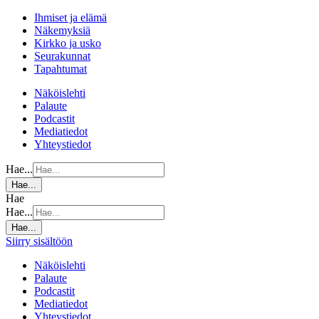
Ihmiset ja elämä
Näkemyksiä
Kirkko ja usko
Seurakunnat
Tapahtumat
Näköislehti
Palaute
Podcastit
Mediatiedot
Yhteystiedot
Hae...
Hae...
Hae
Hae...
Hae...
Siirry sisältöön
Näköislehti
Palaute
Podcastit
Mediatiedot
Yhteystiedot