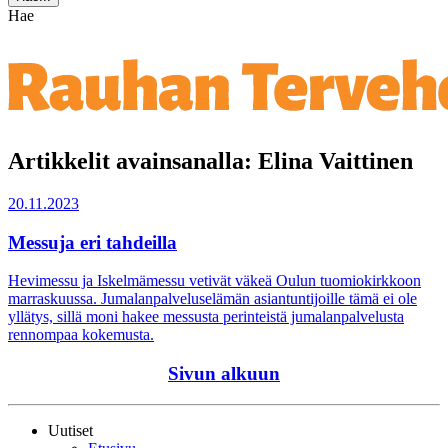
Hae
Artikkelit avainsanalla: Elina Vaittinen
20.11.2023
Messuja eri tahdeilla
Hevimessu ja Iskelmämessu vetivät väkeä Oulun tuomiokirkkoon
marraskuussa. Jumalanpalveluselämän asiantuntijoille tämä ei ole
yllätys, sillä moni hakee messusta perinteistä jumalanpalvelusta
rennompaa kokemusta.
Sivun alkuun
Uutiset