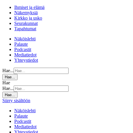
Ihmiset ja elämä
Näkemyksiä
Kirkko ja usko
Seurakunnat
Tapahtumat
Näköislehti
Palaute
Podcastit
Mediatiedot
Yhteystiedot
Hae...
Hae...
Hae
Hae...
Hae...
Siirry sisältöön
Näköislehti
Palaute
Podcastit
Mediatiedot
Yhteystiedot