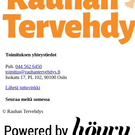
Toimituksen yhteystiedot
Puh.
044 562 6450
toimitus@rauhantervehdys.fi
Isokatu 17, PL 102, 90100 Oulu
Lähetä juttuvinkki
Seuraa meitä somessa
© Rauhan Tervehdys
Digi- ja mainostoimisto Höyry Rovaniemi ja Oulu