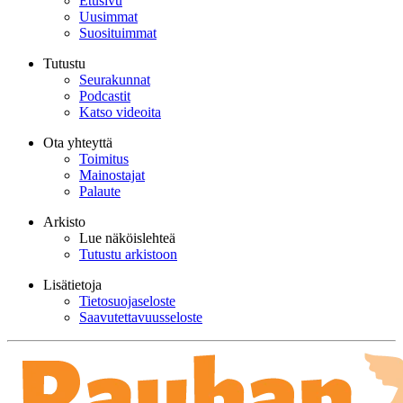
Etusivu
Uusimmat
Suosituimmat
Tutustu
Seurakunnat
Podcastit
Katso videoita
Ota yhteyttä
Toimitus
Mainostajat
Palaute
Arkisto
Lue näköislehteä
Tutustu arkistoon
Lisätietoja
Tietosuojaseloste
Saavutettavuusseloste