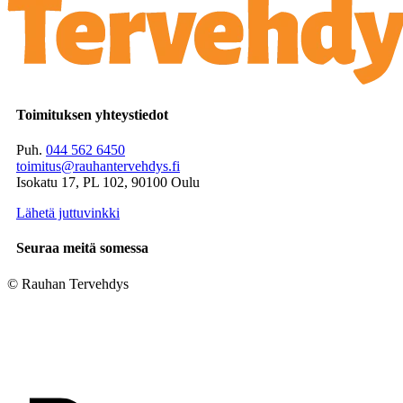
Toimituksen yhteystiedot
Puh.
044 562 6450
toimitus@rauhantervehdys.fi
Isokatu 17, PL 102, 90100 Oulu
Lähetä juttuvinkki
Seuraa meitä somessa
© Rauhan Tervehdys
Digi- ja mainostoimisto Höyry Rovaniemi ja Oulu