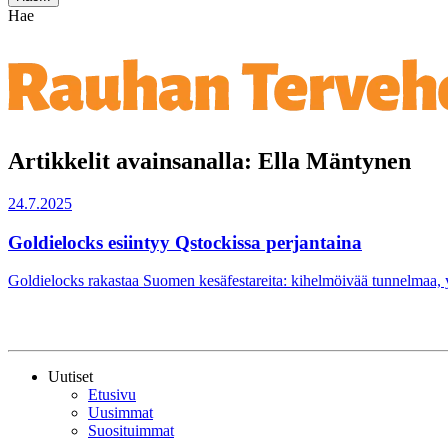
Hae
Artikkelit avainsanalla: Ella Mäntynen
24.7.2025
Goldielocks esiintyy Qstockissa perjantaina
Goldielocks rakastaa Suomen kesäfestareita: kihelmöivää tunnelmaa, yl
Uutiset
Etusivu
Uusimmat
Suosituimmat