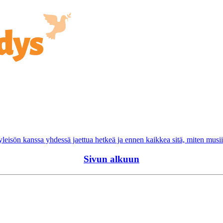
eisön kanssa yhdessä jaettua hetkeä ja ennen kaikkea sitä, miten musii
Sivun alkuun