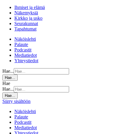
Ihmiset ja elämä
Näkemyksiä
Kirkko ja usko
Seurakunnat
Tapahtumat
Näköislehti
Palaute
Podcastit
Mediatiedot
Yhteystiedot
Hae...
Hae...
Hae
Hae...
Hae...
Siirry sisältöön
Näköislehti
Palaute
Podcastit
Mediatiedot
Yhteystiedot