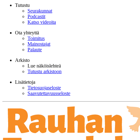
Tutustu
Seurakunnat
Podcastit
Katso videoita
Ota yhteyttä
Toimitus
Mainostajat
Palaute
Arkisto
Lue näköislehteä
Tutustu arkistoon
Lisätietoja
Tietosuojaseloste
Saavutettavuusseloste