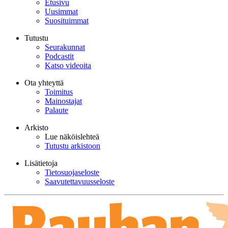
Etusivu
Uusimmat
Suosituimmat
Tutustu
Seurakunnat
Podcastit
Katso videoita
Ota yhteyttä
Toimitus
Mainostajat
Palaute
Arkisto
Lue näköislehteä
Tutustu arkistoon
Lisätietoja
Tietosuojaseloste
Saavutettavuusseloste