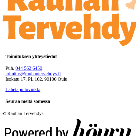
Toimituksen yhteystiedot
Puh.
044 562 6450
toimitus@rauhantervehdys.fi
Isokatu 17, PL 102, 90100 Oulu
Lähetä juttuvinkki
Seuraa meitä somessa
© Rauhan Tervehdys
Digi- ja mainostoimisto Höyry Rovaniemi ja Oulu