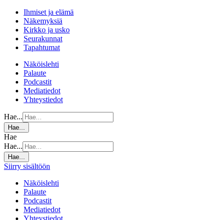
Ihmiset ja elämä
Näkemyksiä
Kirkko ja usko
Seurakunnat
Tapahtumat
Näköislehti
Palaute
Podcastit
Mediatiedot
Yhteystiedot
Hae...
Hae...
Hae
Hae...
Hae...
Siirry sisältöön
Näköislehti
Palaute
Podcastit
Mediatiedot
Yhteystiedot