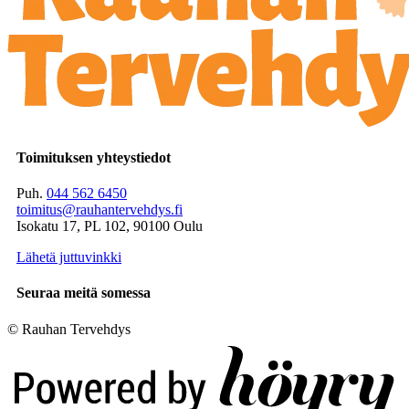
Toimituksen yhteystiedot
Puh.
044 562 6450
toimitus@rauhantervehdys.fi
Isokatu 17, PL 102, 90100 Oulu
Lähetä juttuvinkki
Seuraa meitä somessa
© Rauhan Tervehdys
Digi- ja mainostoimisto Höyry Rovaniemi ja Oulu