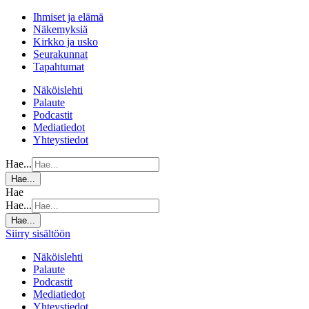
Ihmiset ja elämä
Näkemyksiä
Kirkko ja usko
Seurakunnat
Tapahtumat
Näköislehti
Palaute
Podcastit
Mediatiedot
Yhteystiedot
Hae...
Hae...
Hae
Hae...
Hae...
Siirry sisältöön
Näköislehti
Palaute
Podcastit
Mediatiedot
Yhteystiedot