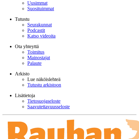
Uusimmat
Suosituimmat
Tutustu
Seurakunnat
Podcastit
Katso videoita
Ota yhteyttä
Toimitus
Mainostajat
Palaute
Arkisto
Lue näköislehteä
Tutustu arkistoon
Lisätietoja
Tietosuojaseloste
Saavutettavuusseloste