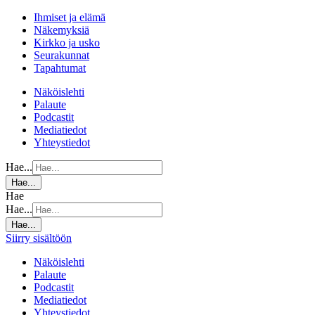
Ihmiset ja elämä
Näkemyksiä
Kirkko ja usko
Seurakunnat
Tapahtumat
Näköislehti
Palaute
Podcastit
Mediatiedot
Yhteystiedot
Hae...
Hae...
Hae
Hae...
Hae...
Siirry sisältöön
Näköislehti
Palaute
Podcastit
Mediatiedot
Yhteystiedot