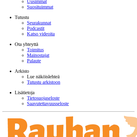
Uusimmat
Suosituimmat
Tutustu
Seurakunnat
Podcastit
Katso videoita
Ota yhteyttä
Toimitus
Mainostajat
Palaute
Arkisto
Lue näköislehteä
Tutustu arkistoon
Lisätietoja
Tietosuojaseloste
Saavutettavuusseloste