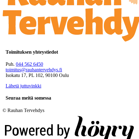
Toimituksen yhteystiedot
Puh.
044 562 6450
toimitus@rauhantervehdys.fi
Isokatu 17, PL 102, 90100 Oulu
Lähetä juttuvinkki
Seuraa meitä somessa
© Rauhan Tervehdys
Digi- ja mainostoimisto Höyry Rovaniemi ja Oulu