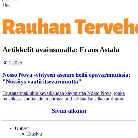
Hae
Artikkelit avainsanalla: Frans Astala
30.1.2025
Nössö Nova -yhtyeen asenne hellii epävarmuuksia:
"Nössöys vaatii itsevarmuutta"
Taustatarinaklubin kevätkauden käynnistää Nössö Nova, jonka
musiikissa suomalainen harmaa arki kohtaa Brasilian auringon.
Sivun alkuun
Uutiset
Etusivu