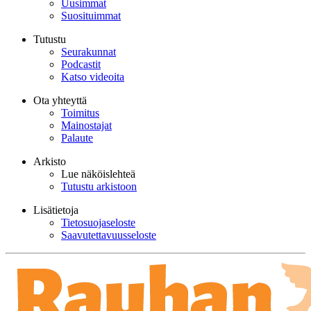
Uusimmat
Suosituimmat
Tutustu
Seurakunnat
Podcastit
Katso videoita
Ota yhteyttä
Toimitus
Mainostajat
Palaute
Arkisto
Lue näköislehteä
Tutustu arkistoon
Lisätietoja
Tietosuojaseloste
Saavutettavuusseloste