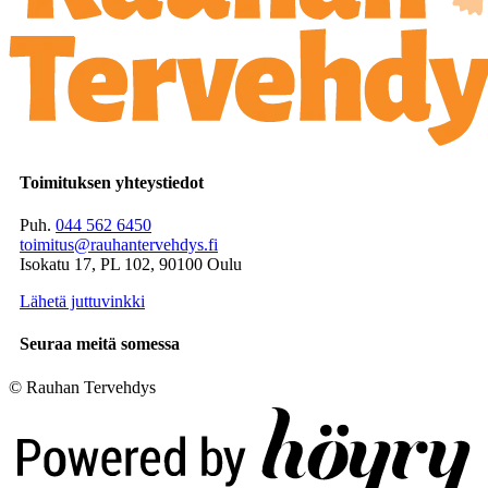
Toimituksen yhteystiedot
Puh.
044 562 6450
toimitus@rauhantervehdys.fi
Isokatu 17, PL 102, 90100 Oulu
Lähetä juttuvinkki
Seuraa meitä somessa
© Rauhan Tervehdys
Digi- ja mainostoimisto Höyry Rovaniemi ja Oulu