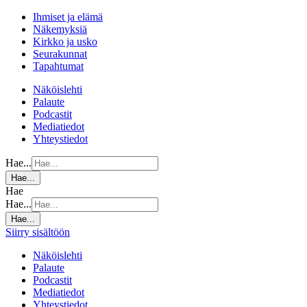
Ihmiset ja elämä
Näkemyksiä
Kirkko ja usko
Seurakunnat
Tapahtumat
Näköislehti
Palaute
Podcastit
Mediatiedot
Yhteystiedot
Hae...
Hae...
Hae
Hae...
Hae...
Siirry sisältöön
Näköislehti
Palaute
Podcastit
Mediatiedot
Yhteystiedot