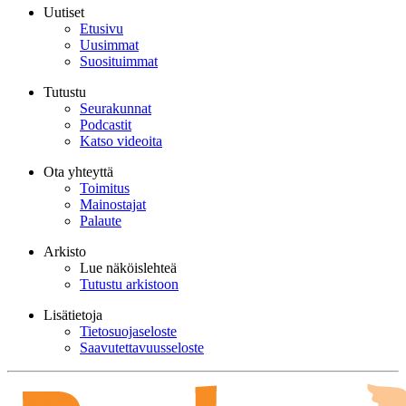
Uutiset
Etusivu
Uusimmat
Suosituimmat
Tutustu
Seurakunnat
Podcastit
Katso videoita
Ota yhteyttä
Toimitus
Mainostajat
Palaute
Arkisto
Lue näköislehteä
Tutustu arkistoon
Lisätietoja
Tietosuojaseloste
Saavutettavuusseloste