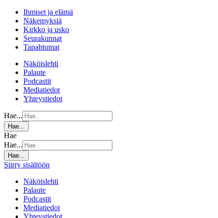
Ihmiset ja elämä
Näkemyksiä
Kirkko ja usko
Seurakunnat
Tapahtumat
Näköislehti
Palaute
Podcastit
Mediatiedot
Yhteystiedot
Hae...
Hae...
Hae
Hae...
Hae...
Siirry sisältöön
Näköislehti
Palaute
Podcastit
Mediatiedot
Yhteystiedot