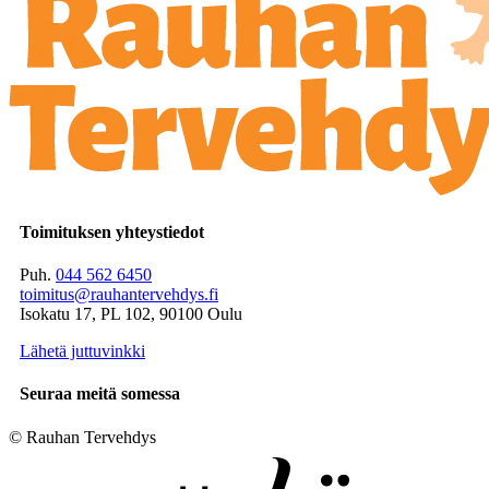
Toimituksen yhteystiedot
Puh.
044 562 6450
toimitus@rauhantervehdys.fi
Isokatu 17, PL 102, 90100 Oulu
Lähetä juttuvinkki
Seuraa meitä somessa
© Rauhan Tervehdys
Digi- ja mainostoimisto Höyry Rovaniemi ja Oulu