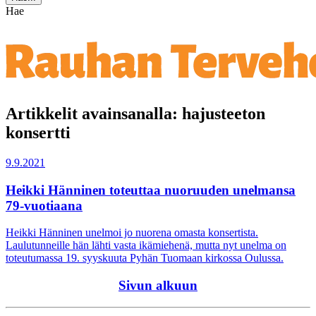
Hae
Artikkelit avainsanalla: hajusteeton
konsertti
9.9.2021
Heikki Hänninen toteuttaa nuoruuden unelmansa
79-vuotiaana
Heikki Hänninen unelmoi jo nuorena omasta konsertista.
Laulutunneille hän lähti vasta ikämiehenä, mutta nyt unelma on
toteutumassa 19. syyskuuta Pyhän Tuomaan kirkossa Oulussa.
Sivun alkuun