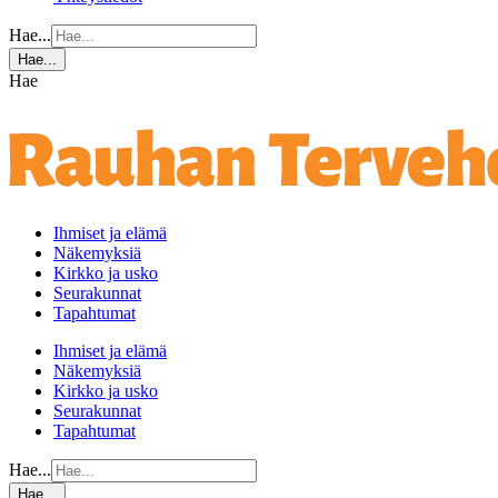
Hae...
Hae...
Hae
Ihmiset ja elämä
Näkemyksiä
Kirkko ja usko
Seurakunnat
Tapahtumat
Ihmiset ja elämä
Näkemyksiä
Kirkko ja usko
Seurakunnat
Tapahtumat
Hae...
Hae...