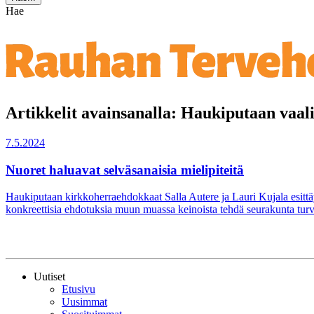
Hae
Artikkelit avainsanalla: Haukiputaan vaali
7.5.2024
Nuoret haluavat selväsanaisia mielipiteitä
Haukiputaan kirkkoherraehdokkaat Salla Autere ja Lauri Kujala esittä
konkreettisia ehdotuksia muun muassa keinoista tehdä seurakunta turval
Uutiset
Etusivu
Uusimmat