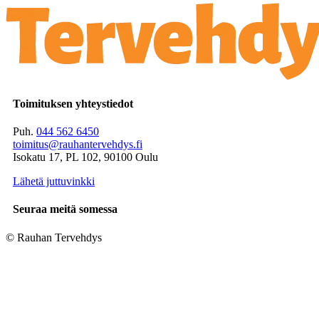
Toimituksen yhteystiedot
Puh.
044 562 6450
toimitus@rauhantervehdys.fi
Isokatu 17, PL 102, 90100 Oulu
Lähetä juttuvinkki
Seuraa meitä somessa
© Rauhan Tervehdys
Digi- ja mainostoimisto Höyry Rovaniemi ja Oulu