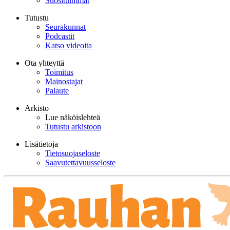
Suosituimmat
Tutustu
Seurakunnat
Podcastit
Katso videoita
Ota yhteyttä
Toimitus
Mainostajat
Palaute
Arkisto
Lue näköislehteä
Tutustu arkistoon
Lisätietoja
Tietosuojaseloste
Saavutettavuusseloste