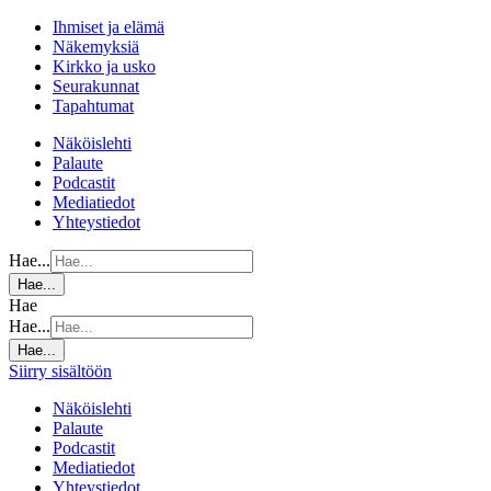
Ihmiset ja elämä
Näkemyksiä
Kirkko ja usko
Seurakunnat
Tapahtumat
Näköislehti
Palaute
Podcastit
Mediatiedot
Yhteystiedot
Hae...
Hae...
Hae
Hae...
Hae...
Siirry sisältöön
Näköislehti
Palaute
Podcastit
Mediatiedot
Yhteystiedot