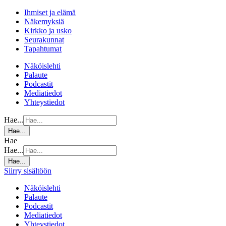
Ihmiset ja elämä
Näkemyksiä
Kirkko ja usko
Seurakunnat
Tapahtumat
Näköislehti
Palaute
Podcastit
Mediatiedot
Yhteystiedot
Hae...
Hae...
Hae
Hae...
Hae...
Siirry sisältöön
Näköislehti
Palaute
Podcastit
Mediatiedot
Yhteystiedot