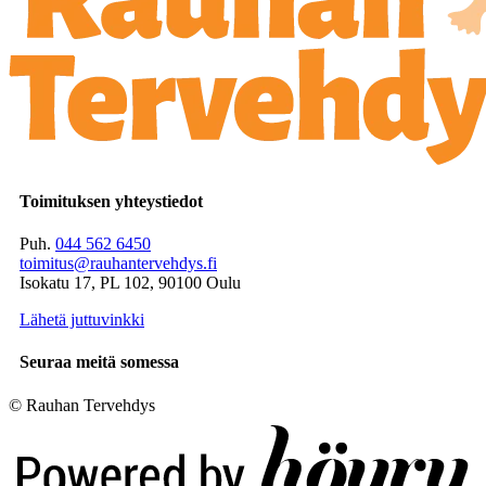
Toimituksen yhteystiedot
Puh.
044 562 6450
toimitus@rauhantervehdys.fi
Isokatu 17, PL 102, 90100 Oulu
Lähetä juttuvinkki
Seuraa meitä somessa
© Rauhan Tervehdys
Digi- ja mainostoimisto Höyry Rovaniemi ja Oulu