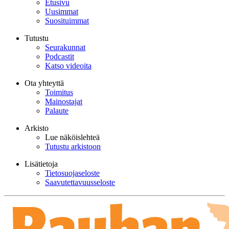
Etusivu
Uusimmat
Suosituimmat
Tutustu
Seurakunnat
Podcastit
Katso videoita
Ota yhteyttä
Toimitus
Mainostajat
Palaute
Arkisto
Lue näköislehteä
Tutustu arkistoon
Lisätietoja
Tietosuojaseloste
Saavutettavuusseloste