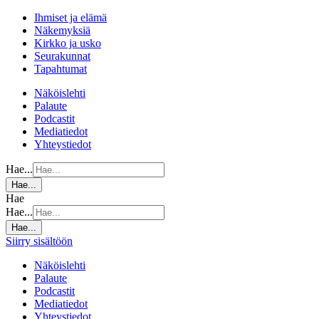
Ihmiset ja elämä
Näkemyksiä
Kirkko ja usko
Seurakunnat
Tapahtumat
Näköislehti
Palaute
Podcastit
Mediatiedot
Yhteystiedot
Hae...
Hae...
Hae
Hae...
Hae...
Siirry sisältöön
Näköislehti
Palaute
Podcastit
Mediatiedot
Yhteystiedot