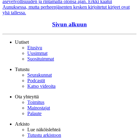
asevelvollisuuden ja rintamalla olonsa ajan. Erkki kaatui
Aunuksessa, mutta perheenjäsenten kesken kirjoitetut kirjeet ovat
yhä tallessa.
Sivun alkuun
Uutiset
Etusivu
Uusimmat
Suosituimmat
Tutustu
Seurakunnat
Podcastit
Katso videoita
Ota yhteyttä
Toimitus
Mainostajat
Palaute
Arkisto
Lue näköislehteä
Tutustu arkistoon