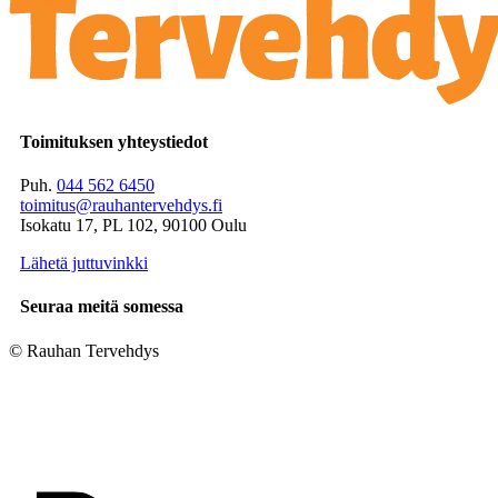
Toimituksen yhteystiedot
Puh.
044 562 6450
toimitus@rauhantervehdys.fi
Isokatu 17, PL 102, 90100 Oulu
Lähetä juttuvinkki
Seuraa meitä somessa
© Rauhan Tervehdys
Digi- ja mainostoimisto Höyry Rovaniemi ja Oulu