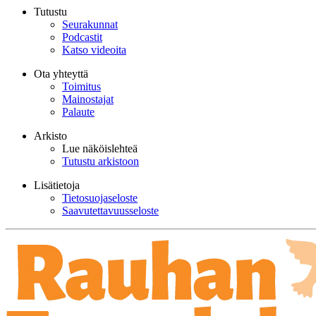
Tutustu
Seurakunnat
Podcastit
Katso videoita
Ota yhteyttä
Toimitus
Mainostajat
Palaute
Arkisto
Lue näköislehteä
Tutustu arkistoon
Lisätietoja
Tietosuojaseloste
Saavutettavuusseloste