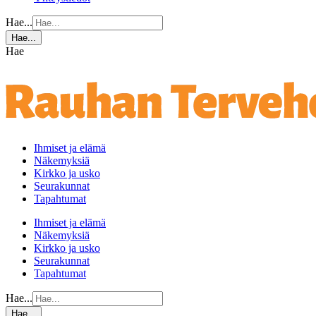
Hae...
Hae...
Hae
Ihmiset ja elämä
Näkemyksiä
Kirkko ja usko
Seurakunnat
Tapahtumat
Ihmiset ja elämä
Näkemyksiä
Kirkko ja usko
Seurakunnat
Tapahtumat
Hae...
Hae...