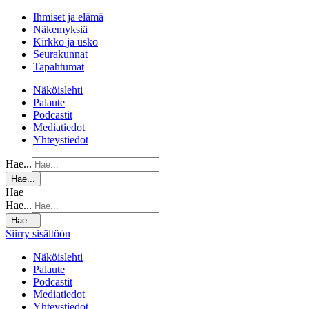
Ihmiset ja elämä
Näkemyksiä
Kirkko ja usko
Seurakunnat
Tapahtumat
Näköislehti
Palaute
Podcastit
Mediatiedot
Yhteystiedot
Hae...
Hae...
Hae
Hae...
Hae...
Siirry sisältöön
Näköislehti
Palaute
Podcastit
Mediatiedot
Yhteystiedot