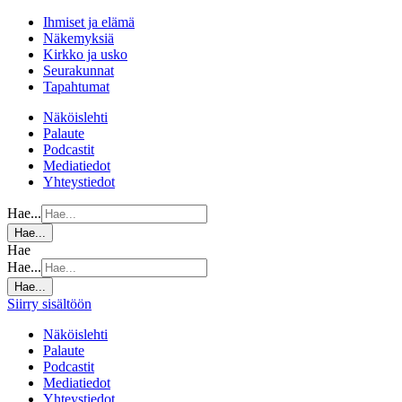
Ihmiset ja elämä
Näkemyksiä
Kirkko ja usko
Seurakunnat
Tapahtumat
Näköislehti
Palaute
Podcastit
Mediatiedot
Yhteystiedot
Hae...
Hae...
Hae
Hae...
Hae...
Siirry sisältöön
Näköislehti
Palaute
Podcastit
Mediatiedot
Yhteystiedot