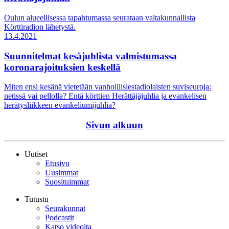
Oulun alueellisessa tapahtumassa seurataan valtakunnallista
Körttiradion lähetystä.
13.4.2021
Suunnitelmat kesäjuhlista valmistumassa
koronarajoituksien keskellä
Miten ensi kesänä vietetään vanhoillislestadiolaisten suviseuroja:
netissä vai pellolla? Entä körttien Herättäjäjuhlia ja evankelisen
herätysliikkeen evankeliumijuhlia?
Sivun alkuun
Uutiset
Etusivu
Uusimmat
Suosituimmat
Tutustu
Seurakunnat
Podcastit
Katso videoita