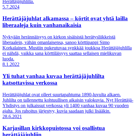
Herättäjäjuhlilla.
5.7.2024
Herättäjäjuhlat alkamassa – körtit ovat yhtä lailla
liberaaleja kuin vanhanaikaisia
Nykyään herännäisyys on kirkon sisäisistä herätysliikkeistä
liberaalein, vähän omanlaisensa, sanoo körttipappi Simo
Korkalainen. Mustiin pukeutuvaa synkkää joukkoa Herättäjäjuhlilla
ei nähdä, vaikka sana körttiläisyys saattaa sellaisen mielikuvan
luoda.
8.1.2022
Yli tuhat vanhaa kuvaa herättäjäjuhlilta
katsottavissa verkossa
Herättäjäjuhlat ovat olleet suurtapahtuma 1890-luvulta alkaen.
Juhlilta on tallennettu kohtuullisen aikaisin valokuvia. Nyt Herättäjä-
Yhdistys on julkaissut verkossa yli 1400 vanhaa kuvaa 90 vuoden
ajalta. Jos rahoitus järjestyy, kuvia saadaan julki lisääkin.
28.6.2021
Karjasillan kirkkopuistossa voi osallistua
herättäjäjuhliin