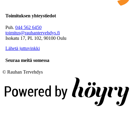
Toimituksen yhteystiedot
Puh.
044 562 6450
toimitus@rauhantervehdys.fi
Isokatu 17, PL 102, 90100 Oulu
Lähetä juttuvinkki
Seuraa meitä somessa
© Rauhan Tervehdys
Digi- ja mainostoimisto Höyry Rovaniemi ja Oulu