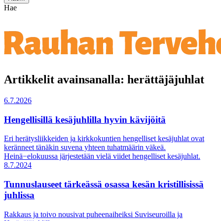
Hae
Artikkelit avainsanalla: herättäjäjuhlat
6.7.2026
Hengellisillä kesäjuhlilla hyvin kävijöitä
Eri herätysliikkeiden ja kirkkokuntien hengelliset kesäjuhlat ovat
keränneet tänäkin suvena yhteen tuhatmäärin väkeä.
Heinä−elokuussa järjestetään vielä viidet hengelliset kesäjuhlat.
8.7.2024
Tunnuslauseet tärkeässä osassa kesän kristillisissä
juhlissa
Rakkaus ja toivo nousivat puheenaiheiksi Suviseuroilla ja