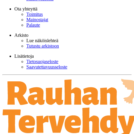
Ota yhteyttä
Toimitus
Mainostajat
Palaute
Arkisto
Lue näköislehteä
Tutustu arkistoon
Lisätietoja
Tietosuojaseloste
Saavutettavuusseloste