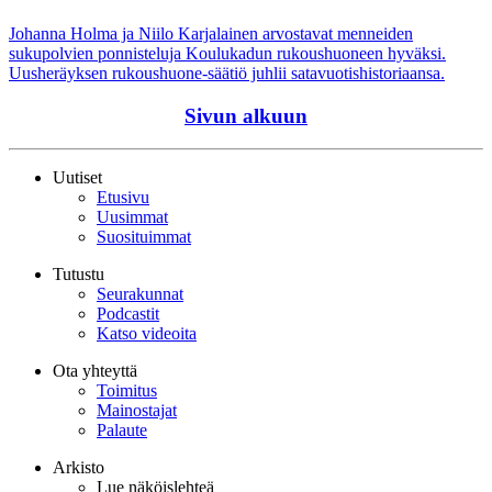
Johanna Holma ja Niilo Karjalainen arvostavat menneiden
sukupolvien ponnisteluja Koulukadun rukoushuoneen hyväksi.
Uusheräyksen rukoushuone-säätiö juhlii satavuotishistoriaansa.
Sivun alkuun
Uutiset
Etusivu
Uusimmat
Suosituimmat
Tutustu
Seurakunnat
Podcastit
Katso videoita
Ota yhteyttä
Toimitus
Mainostajat
Palaute
Arkisto
Lue näköislehteä