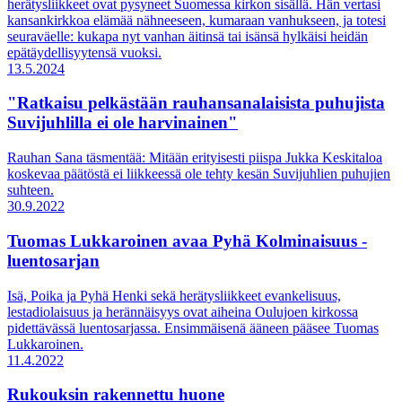
herätysliikkeet ovat pysyneet Suomessa kirkon sisällä. Hän vertasi
kansankirkkoa elämää nähneeseen, kumaraan vanhukseen, ja totesi
seuraväelle: kukapa nyt vanhan äitinsä tai isänsä hylkäisi heidän
epätäydellisyytensä vuoksi.
13.5.2024
"Ratkaisu pelkästään rauhansanalaisista puhujista
Suvijuhlilla ei ole harvinainen"
Rauhan Sana täsmentää: Mitään erityisesti piispa Jukka Keskitaloa
koskevaa päätöstä ei liikkeessä ole tehty kesän Suvijuhlien puhujien
suhteen.
30.9.2022
Tuomas Lukkaroinen avaa Pyhä Kolminaisuus -
luentosarjan
Isä, Poika ja Pyhä Henki sekä herätysliikkeet evankelisuus,
lestadiolaisuus ja herännäisyys ovat aiheina Oulujoen kirkossa
pidettävässä luentosarjassa. Ensimmäisenä ääneen pääsee Tuomas
Lukkaroinen.
11.4.2022
Rukouksin rakennettu huone