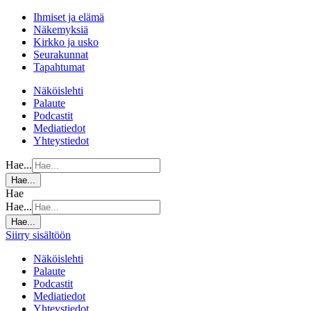
Ihmiset ja elämä
Näkemyksiä
Kirkko ja usko
Seurakunnat
Tapahtumat
Näköislehti
Palaute
Podcastit
Mediatiedot
Yhteystiedot
Hae...
Hae...
Hae
Hae...
Hae...
Siirry sisältöön
Näköislehti
Palaute
Podcastit
Mediatiedot
Yhteystiedot