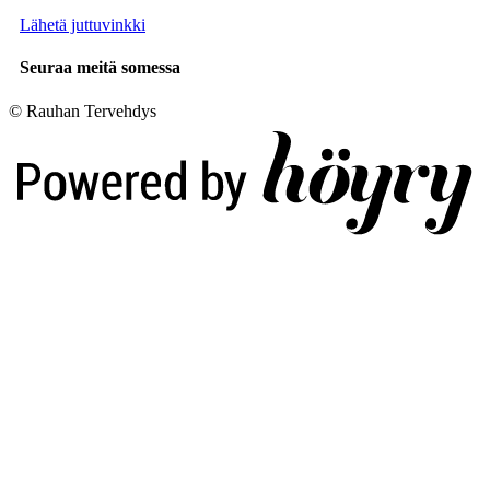
Lähetä juttuvinkki
Seuraa meitä somessa
© Rauhan Tervehdys
Digi- ja mainostoimisto Höyry Rovaniemi ja Oulu