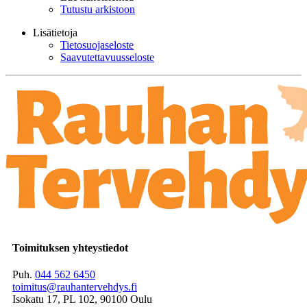
Tutustu arkistoon
Lisätietoja
Tietosuojaseloste
Saavutettavuusseloste
Toimituksen yhteystiedot
Puh.
044 562 6450
toimitus@rauhantervehdys.fi
Isokatu 17, PL 102, 90100 Oulu