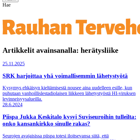
Hae
Artikkelit avainsanalla: herätysliike
25.11.2025
SRK harjoittaa yhä voimallisemmin lähetystyötä
Kysymys ehkäisyn kieltämisestä nousee aina uudelleen esille, kun
puhutaan vanhoillislestadiolaisen liikkeen lähetystyöstä HI-viruksen
levinneisyysalueilla.
28.6.2024
Piispa Jukka Keskitalo kysyi Suviseuroihin tulleilta:
onko kansankirkko sinulle rakas?
Seurojen avajaisissa piispa totesi iloitsevansa siitä, että