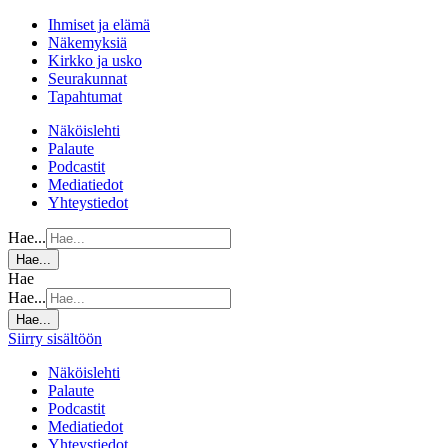
Ihmiset ja elämä
Näkemyksiä
Kirkko ja usko
Seurakunnat
Tapahtumat
Näköislehti
Palaute
Podcastit
Mediatiedot
Yhteystiedot
Hae...
Hae...
Hae
Hae...
Hae...
Siirry sisältöön
Näköislehti
Palaute
Podcastit
Mediatiedot
Yhteystiedot