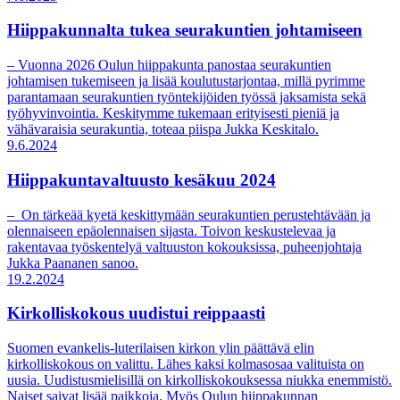
Hiippakunnalta tukea seurakuntien johtamiseen
– Vuonna 2026 Oulun hiippakunta panostaa seurakuntien
johtamisen tukemiseen ja lisää koulutustarjontaa, millä pyrimme
parantamaan seurakuntien työntekijöiden työssä jaksamista sekä
työhyvinvointia. Keskitymme tukemaan erityisesti pieniä ja
vähävaraisia seurakuntia, toteaa piispa Jukka Keskitalo.
9.6.2024
Hiippakuntavaltuusto kesäkuu 2024
– On tärkeää kyetä keskittymään seurakuntien perustehtävään ja
olennaiseen epäolennaisen sijasta. Toivon keskustelevaa ja
rakentavaa työskentelyä valtuuston kokouksissa, puheenjohtaja
Jukka Paananen sanoo.
19.2.2024
Kirkolliskokous uudistui reippaasti
Suomen evankelis-luterilaisen kirkon ylin päättävä elin
kirkolliskokous on valittu. Lähes kaksi kolmasosaa valituista on
uusia. Uudistusmielisillä on kirkolliskokouksessa niukka enemmistö.
Naiset saivat lisää paikkoja. Myös Oulun hiippakunnan