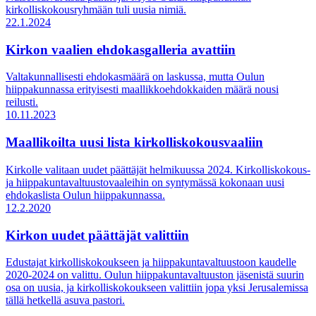
kirkolliskokousryhmään tuli uusia nimiä.
22.1.2024
Kirkon vaalien ehdokasgalleria avattiin
Valtakunnallisesti ehdokasmäärä on laskussa, mutta Oulun
hiippakunnassa erityisesti maallikkoehdokkaiden määrä nousi
reilusti.
10.11.2023
Maallikoilta uusi lista kirkolliskokousvaaliin
Kirkolle valitaan uudet päättäjät helmikuussa 2024. Kirkolliskokous-
ja hiippakuntavaltuustovaaleihin on syntymässä kokonaan uusi
ehdokaslista Oulun hiippakunnassa.
12.2.2020
Kirkon uudet päättäjät valittiin
Edustajat kirkolliskokoukseen ja hiippakuntavaltuustoon kaudelle
2020-2024 on valittu. Oulun hiippakuntavaltuuston jäsenistä suurin
osa on uusia, ja kirkolliskokoukseen valittiin jopa yksi Jerusalemissa
tällä hetkellä asuva pastori.