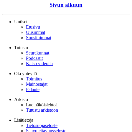
Sivun alkuun
Uutiset
Etusivu
Uusimmat
Suosituimmat
Tutustu
Seurakunnat
Podcastit
Katso videoita
Ota yhteyttä
Toimitus
Mainostajat
Palaute
Arkisto
Lue näköislehteä
Tutustu arkistoon
Lisätietoja
Tietosuojaseloste
Saavutettavuusseloste