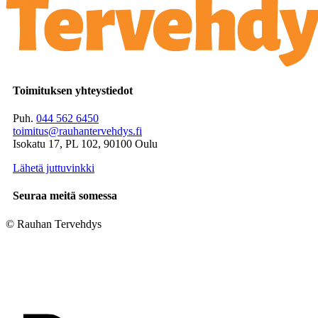
Toimituksen yhteystiedot
Puh.
044 562 6450
toimitus@rauhantervehdys.fi
Isokatu 17, PL 102, 90100 Oulu
Lähetä juttuvinkki
Seuraa meitä somessa
© Rauhan Tervehdys
Digi- ja mainostoimisto Höyry Rovaniemi ja Oulu