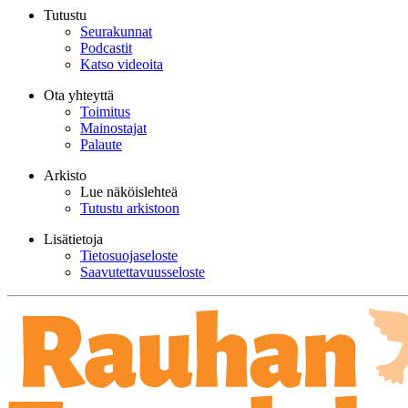
Tutustu
Seurakunnat
Podcastit
Katso videoita
Ota yhteyttä
Toimitus
Mainostajat
Palaute
Arkisto
Lue näköislehteä
Tutustu arkistoon
Lisätietoja
Tietosuojaseloste
Saavutettavuusseloste