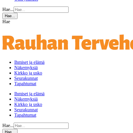
Hae...
Hae...
Hae
Ihmiset ja elämä
Näkemyksiä
Kirkko ja usko
Seurakunnat
Tapahtumat
Ihmiset ja elämä
Näkemyksiä
Kirkko ja usko
Seurakunnat
Tapahtumat
Hae...
Hae...