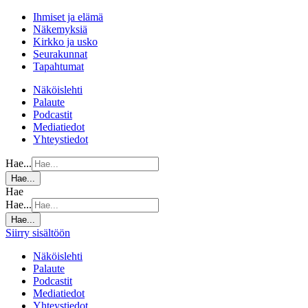
Ihmiset ja elämä
Näkemyksiä
Kirkko ja usko
Seurakunnat
Tapahtumat
Näköislehti
Palaute
Podcastit
Mediatiedot
Yhteystiedot
Hae...
Hae...
Hae
Hae...
Hae...
Siirry sisältöön
Näköislehti
Palaute
Podcastit
Mediatiedot
Yhteystiedot