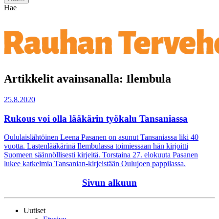
Hae
Artikkelit avainsanalla: Ilembula
25.8.2020
Rukous voi olla lääkärin työkalu Tansaniassa
Oululaislähtöinen Leena Pasanen on asunut Tansaniassa liki 40
vuotta. Lastenlääkärinä Ilembulassa toimiessaan hän kirjoitti
Suomeen säännöllisesti kirjeitä. Torstaina 27. elokuuta Pasanen
lukee katkelmia Tansanian-kirjeistään Oulujoen pappilassa.
Sivun alkuun
Uutiset