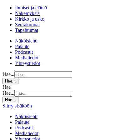
Ihmiset ja elämä
Näkemyksiä
Kirkko ja usko
Seurakunnat
Tapahtumat
Näköislehti
Palaute
Podcastit
Mediatiedot
Yhteystiedot
Hae...
Hae...
Hae
Hae...
Hae...
Siirry sisältöön
Näköislehti
Palaute
Podcastit
Mediatiedot
Yhteystiedot