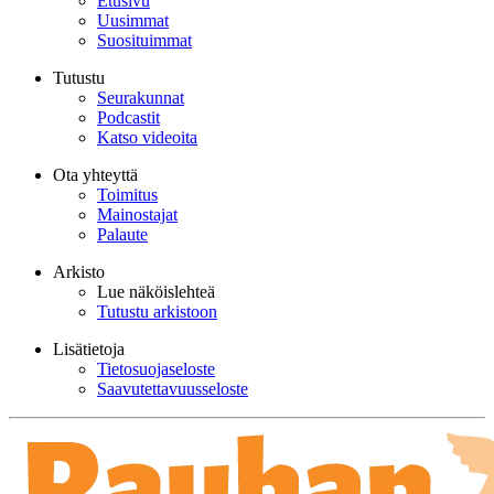
Etusivu
Uusimmat
Suosituimmat
Tutustu
Seurakunnat
Podcastit
Katso videoita
Ota yhteyttä
Toimitus
Mainostajat
Palaute
Arkisto
Lue näköislehteä
Tutustu arkistoon
Lisätietoja
Tietosuojaseloste
Saavutettavuusseloste