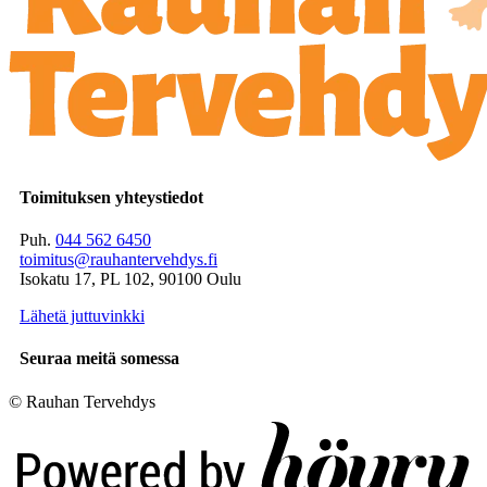
Toimituksen yhteystiedot
Puh.
044 562 6450
toimitus@rauhantervehdys.fi
Isokatu 17, PL 102, 90100 Oulu
Lähetä juttuvinkki
Seuraa meitä somessa
© Rauhan Tervehdys
Digi- ja mainostoimisto Höyry Rovaniemi ja Oulu