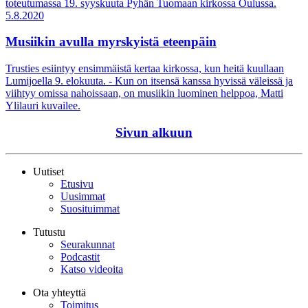
toteutumassa 19. syyskuuta Pyhän Tuomaan kirkossa Oulussa.
5.8.2020
Musiikin avulla myrskyistä eteenpäin
Trusties esiintyy ensimmäistä kertaa kirkossa, kun heitä kuullaan
Lumijoella 9. elokuuta. - Kun on itsensä kanssa hyvissä väleissä ja
viihtyy omissa nahoissaan, on musiikin luominen helppoa, Matti
Ylilauri kuvailee.
Sivun alkuun
Uutiset
Etusivu
Uusimmat
Suosituimmat
Tutustu
Seurakunnat
Podcastit
Katso videoita
Ota yhteyttä
Toimitus