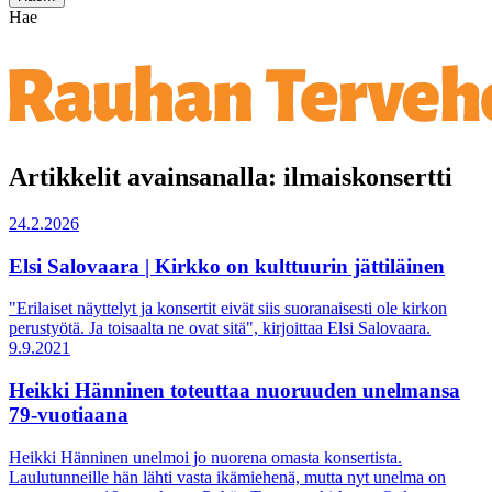
Hae
Artikkelit avainsanalla: ilmaiskonsertti
24.2.2026
Elsi Salovaara | Kirkko on kulttuurin jättiläinen
"Erilaiset näyttelyt ja konsertit eivät siis suoranaisesti ole kirkon
perustyötä. Ja toisaalta ne ovat sitä", kirjoittaa Elsi Salovaara.
9.9.2021
Heikki Hänninen toteuttaa nuoruuden unelmansa
79-vuotiaana
Heikki Hänninen unelmoi jo nuorena omasta konsertista.
Laulutunneille hän lähti vasta ikämiehenä, mutta nyt unelma on