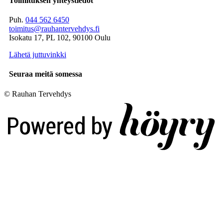
Toimituksen yhteystiedot
Puh.
044 562 6450
toimitus@rauhantervehdys.fi
Isokatu 17, PL 102, 90100 Oulu
Lähetä juttuvinkki
Seuraa meitä somessa
© Rauhan Tervehdys
Digi- ja mainostoimisto Höyry Rovaniemi ja Oulu