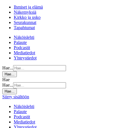
Ihmiset ja elämä
Näkemyksiä
Kirkko ja usko
Seurakunnat
Tapahtumat
Näköislehti
Palaute
Podcastit
Mediatiedot
Yhteystiedot
Hae...
Hae...
Hae
Hae...
Hae...
Siirry sisältöön
Näköislehti
Palaute
Podcastit
Mediatiedot
Yhteystiedot