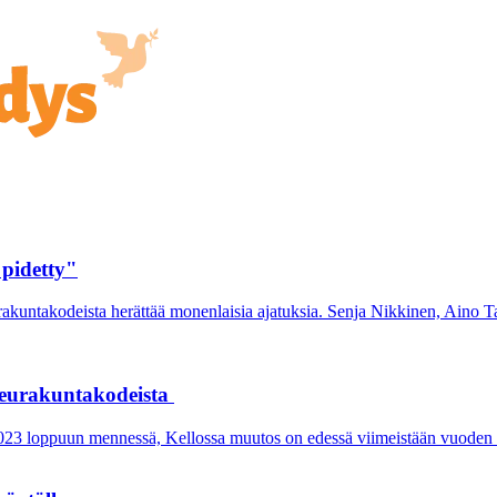
 pidetty"
ntakodeista herättää monenlaisia ajatuksia. Senja Nikkinen, Aino Taip
seurakuntakodeista
2023 loppuun mennessä, Kellossa muutos on edessä viimeistään vuoden