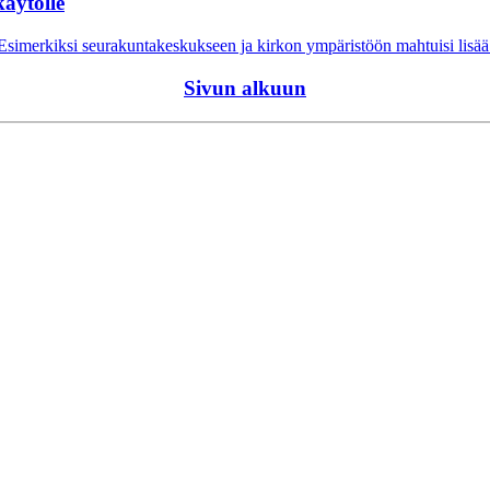
äytölle
ssa? Esimerkiksi seurakuntakeskukseen ja kirkon ympäristöön mahtuisi lis
Sivun alkuun