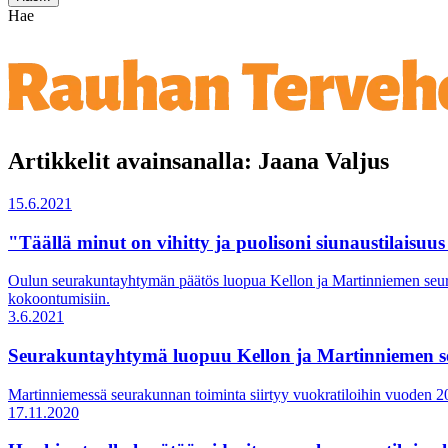
Hae
Artikkelit avainsanalla: Jaana Valjus
15.6.2021
"Täällä minut on vihitty ja puolisoni siunaustilaisuus
Oulun seurakuntayhtymän päätös luopua Kellon ja Martinniemen seuraku
kokoontumisiin.
3.6.2021
Seurakuntayhtymä luopuu Kellon ja Martinniemen 
Martinniemessä seurakunnan toiminta siirtyy vuokratiloihin vuoden 
17.11.2020