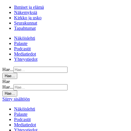
Ihmiset ja elämä
Näkemyksiä
Kirkko ja usko
Seurakunnat
Tapahtumat
Näköislehti
Palaute
Podcastit
Mediatiedot
Yhteystiedot
Hae...
Hae...
Hae
Hae...
Hae...
Siirry sisältöön
Näköislehti
Palaute
Podcastit
Mediatiedot
Yhteystiedot