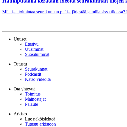
Haukiputaalla kerätään ideoita seurakunnan tilojen k
Millaista toimintaa seurakunnan pitäisi järjestää ja millaisissa tiloi
Uutiset
Etusivu
Uusimmat
Suosituimmat
Tutustu
Seurakunnat
Podcastit
Katso videoita
Ota yhteyttä
Toimitus
Mainostajat
Palaute
Arkisto
Lue näköislehteä
Tutustu arkistoon