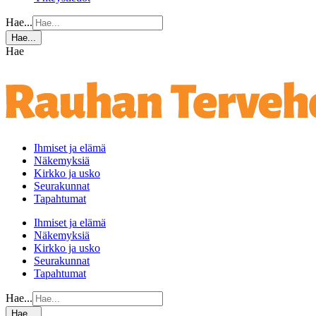
Hae...
Hae...
Hae
Ihmiset ja elämä
Näkemyksiä
Kirkko ja usko
Seurakunnat
Tapahtumat
Ihmiset ja elämä
Näkemyksiä
Kirkko ja usko
Seurakunnat
Tapahtumat
Hae...
Hae...