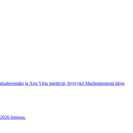
aleenmäki ja Arja Virta miettivät, löytyykö Martinniemestä tiloja
 2026 lopussa.