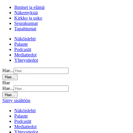
Ihmiset ja elämä
Näkemyksiä
Kirkko ja usko
Seurakunnat
Tapahtumat
Näköislehti
Palaute
Podcastit
Mediatiedot
Yhteystiedot
Hae...
Hae...
Hae
Hae...
Hae...
Siirry sisältöön
Näköislehti
Palaute
Podcastit
Mediatiedot
Yhteystiedot