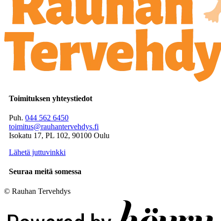
Toimituksen yhteystiedot
Puh.
044 562 6450
toimitus@rauhantervehdys.fi
Isokatu 17, PL 102, 90100 Oulu
Lähetä juttuvinkki
Seuraa meitä somessa
© Rauhan Tervehdys
Digi- ja mainostoimisto Höyry Rovaniemi ja Oulu