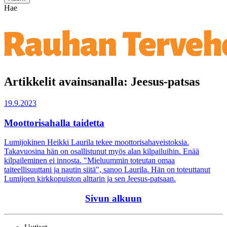
Hae
Artikkelit avainsanalla: Jeesus-patsas
19.9.2023
Moottorisahalla taidetta
Lumijokinen Heikki Laurila tekee moottorisahaveistoksia.
Takavuosina hän on osallistunut myös alan kilpailuihin. Enää
kilpaileminen ei innosta. "Mieluummin toteutan omaa
taiteellisuuttani ja nautin siitä", sanoo Laurila. Hän on toteuttanut
Lumijoen kirkkopuiston alttarin ja sen Jeesus-patsaan.
Sivun alkuun