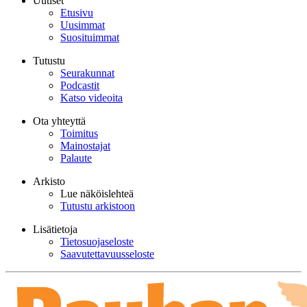
Uutiset
Etusivu
Uusimmat
Suosituimmat
Tutustu
Seurakunnat
Podcastit
Katso videoita
Ota yhteyttä
Toimitus
Mainostajat
Palaute
Arkisto
Lue näköislehteä
Tutustu arkistoon
Lisätietoja
Tietosuojaseloste
Saavutettavuusseloste