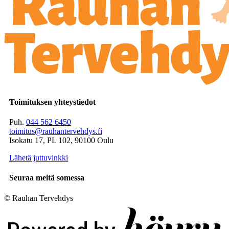
Toimituksen yhteystiedot
Puh.
044 562 6450
toimitus@rauhantervehdys.fi
Isokatu 17, PL 102, 90100 Oulu
Lähetä juttuvinkki
Seuraa meitä somessa
© Rauhan Tervehdys
Digi- ja mainostoimisto Höyry Rovaniemi ja Oulu