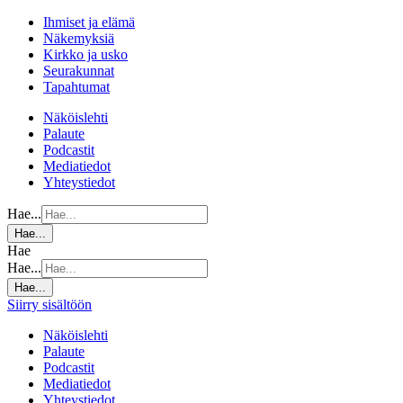
Ihmiset ja elämä
Näkemyksiä
Kirkko ja usko
Seurakunnat
Tapahtumat
Näköislehti
Palaute
Podcastit
Mediatiedot
Yhteystiedot
Hae...
Hae...
Hae
Hae...
Hae...
Siirry sisältöön
Näköislehti
Palaute
Podcastit
Mediatiedot
Yhteystiedot