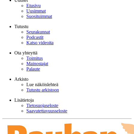
Uutiset
Etusivu
Uusimmat
Suosituimmat
Tutustu
Seurakunnat
Podcastit
Katso videoita
Ota yhteyttä
Toimitus
Mainostajat
Palaute
Arkisto
Lue näköislehteä
Tutustu arkistoon
Lisätietoja
Tietosuojaseloste
Saavutettavuusseloste