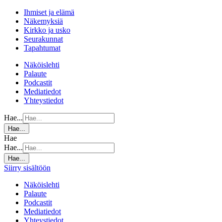
Ihmiset ja elämä
Näkemyksiä
Kirkko ja usko
Seurakunnat
Tapahtumat
Näköislehti
Palaute
Podcastit
Mediatiedot
Yhteystiedot
Hae...
Hae...
Hae
Hae...
Hae...
Siirry sisältöön
Näköislehti
Palaute
Podcastit
Mediatiedot
Yhteystiedot