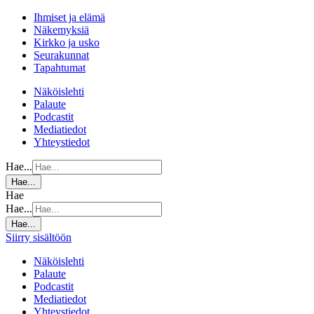
Ihmiset ja elämä
Näkemyksiä
Kirkko ja usko
Seurakunnat
Tapahtumat
Näköislehti
Palaute
Podcastit
Mediatiedot
Yhteystiedot
Hae...
Hae...
Hae
Hae...
Hae...
Siirry sisältöön
Näköislehti
Palaute
Podcastit
Mediatiedot
Yhteystiedot