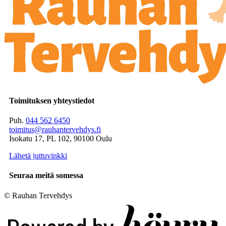
Toimituksen yhteystiedot
Puh.
044 562 6450
toimitus@rauhantervehdys.fi
Isokatu 17, PL 102, 90100 Oulu
Lähetä juttuvinkki
Seuraa meitä somessa
© Rauhan Tervehdys
Digi- ja mainostoimisto Höyry Rovaniemi ja Oulu