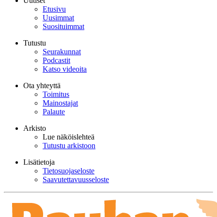
Uutiset
Etusivu
Uusimmat
Suosituimmat
Tutustu
Seurakunnat
Podcastit
Katso videoita
Ota yhteyttä
Toimitus
Mainostajat
Palaute
Arkisto
Lue näköislehteä
Tutustu arkistoon
Lisätietoja
Tietosuojaseloste
Saavutettavuusseloste