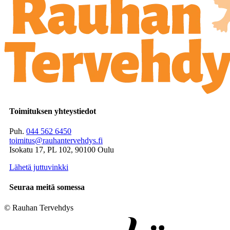
Toimituksen yhteystiedot
Puh.
044 562 6450
toimitus@rauhantervehdys.fi
Isokatu 17, PL 102, 90100 Oulu
Lähetä juttuvinkki
Seuraa meitä somessa
© Rauhan Tervehdys
Digi- ja mainostoimisto Höyry Rovaniemi ja Oulu