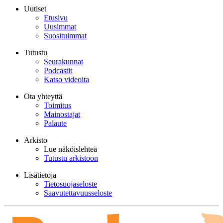
Uutiset
Etusivu
Uusimmat
Suosituimmat
Tutustu
Seurakunnat
Podcastit
Katso videoita
Ota yhteyttä
Toimitus
Mainostajat
Palaute
Arkisto
Lue näköislehteä
Tutustu arkistoon
Lisätietoja
Tietosuojaseloste
Saavutettavuusseloste