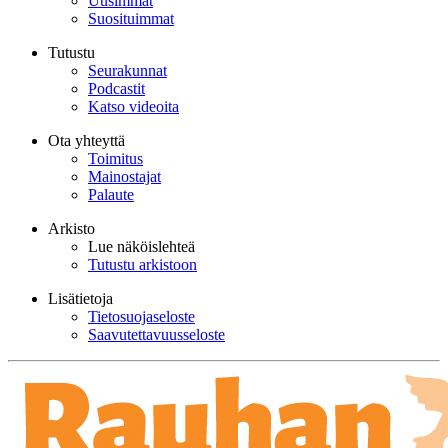
Uusimmat
Suosituimmat
Tutustu
Seurakunnat
Podcastit
Katso videoita
Ota yhteyttä
Toimitus
Mainostajat
Palaute
Arkisto
Lue näköislehteä
Tutustu arkistoon
Lisätietoja
Tietosuojaseloste
Saavutettavuusseloste