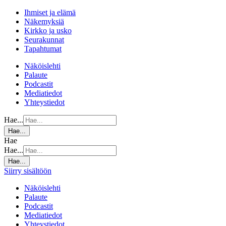
Ihmiset ja elämä
Näkemyksiä
Kirkko ja usko
Seurakunnat
Tapahtumat
Näköislehti
Palaute
Podcastit
Mediatiedot
Yhteystiedot
Hae...
Hae...
Hae
Hae...
Hae...
Siirry sisältöön
Näköislehti
Palaute
Podcastit
Mediatiedot
Yhteystiedot