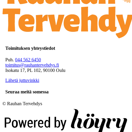
Toimituksen yhteystiedot
Puh.
044 562 6450
toimitus@rauhantervehdys.fi
Isokatu 17, PL 102, 90100 Oulu
Lähetä juttuvinkki
Seuraa meitä somessa
© Rauhan Tervehdys
Digi- ja mainostoimisto Höyry Rovaniemi ja Oulu