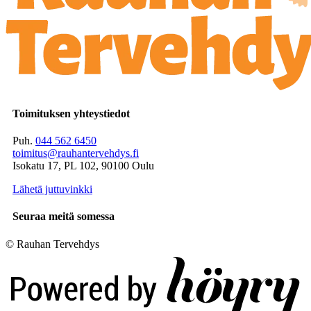
Toimituksen yhteystiedot
Puh.
044 562 6450
toimitus@rauhantervehdys.fi
Isokatu 17, PL 102, 90100 Oulu
Lähetä juttuvinkki
Seuraa meitä somessa
© Rauhan Tervehdys
Digi- ja mainostoimisto Höyry Rovaniemi ja Oulu