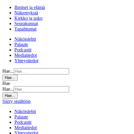
Ihmiset ja elämä
Näkemyksiä
Kirkko ja usko
Seurakunnat
Tapahtumat
Näköislehti
Palaute
Podcastit
Mediatiedot
Yhteystiedot
Hae...
Hae...
Hae
Hae...
Hae...
Siirry sisältöön
Näköislehti
Palaute
Podcastit
Mediatiedot
Yhteystiedot