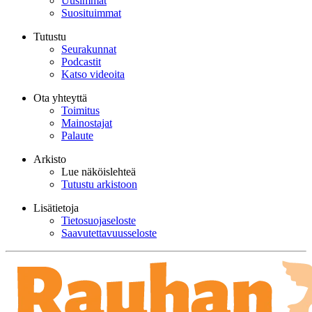
Uusimmat
Suosituimmat
Tutustu
Seurakunnat
Podcastit
Katso videoita
Ota yhteyttä
Toimitus
Mainostajat
Palaute
Arkisto
Lue näköislehteä
Tutustu arkistoon
Lisätietoja
Tietosuojaseloste
Saavutettavuusseloste