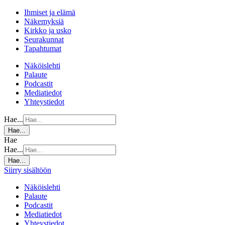
Ihmiset ja elämä
Näkemyksiä
Kirkko ja usko
Seurakunnat
Tapahtumat
Näköislehti
Palaute
Podcastit
Mediatiedot
Yhteystiedot
Hae...
Hae...
Hae
Hae...
Hae...
Siirry sisältöön
Näköislehti
Palaute
Podcastit
Mediatiedot
Yhteystiedot