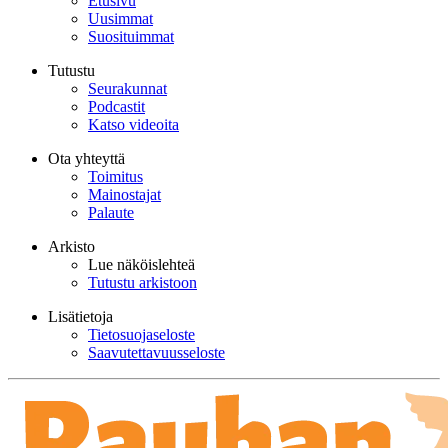
Etusivu
Uusimmat
Suosituimmat
Tutustu
Seurakunnat
Podcastit
Katso videoita
Ota yhteyttä
Toimitus
Mainostajat
Palaute
Arkisto
Lue näköislehteä
Tutustu arkistoon
Lisätietoja
Tietosuojaseloste
Saavutettavuusseloste