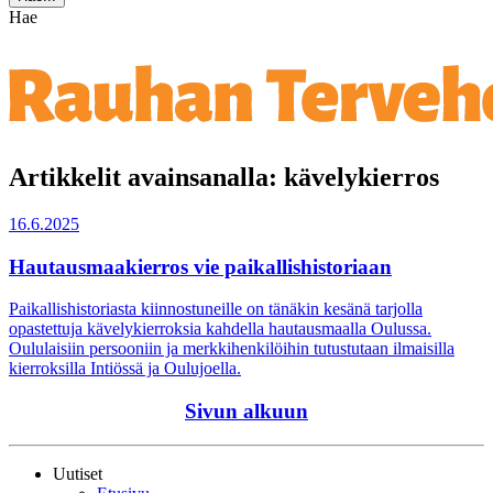
Hae
Artikkelit avainsanalla: kävelykierros
16.6.2025
Hautausmaakierros vie paikallishistoriaan
Paikallishistoriasta kiinnostuneille on tänäkin kesänä tarjolla
opastettuja kävelykierroksia kahdella hautausmaalla Oulussa.
Oululaisiin persooniin ja merkkihenkilöihin tutustutaan ilmaisilla
kierroksilla Intiössä ja Oulujoella.
Sivun alkuun
Uutiset