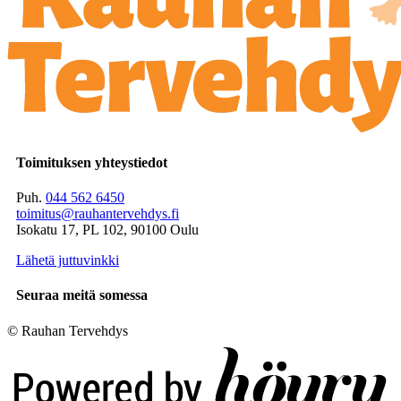
Toimituksen yhteystiedot
Puh.
044 562 6450
toimitus@rauhantervehdys.fi
Isokatu 17, PL 102, 90100 Oulu
Lähetä juttuvinkki
Seuraa meitä somessa
© Rauhan Tervehdys
Digi- ja mainostoimisto Höyry Rovaniemi ja Oulu