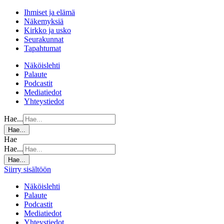
Ihmiset ja elämä
Näkemyksiä
Kirkko ja usko
Seurakunnat
Tapahtumat
Näköislehti
Palaute
Podcastit
Mediatiedot
Yhteystiedot
Hae...
Hae...
Hae
Hae...
Hae...
Siirry sisältöön
Näköislehti
Palaute
Podcastit
Mediatiedot
Yhteystiedot