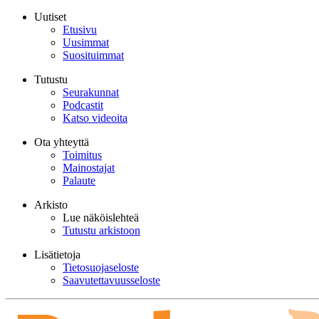
Uutiset
Etusivu
Uusimmat
Suosituimmat
Tutustu
Seurakunnat
Podcastit
Katso videoita
Ota yhteyttä
Toimitus
Mainostajat
Palaute
Arkisto
Lue näköislehteä
Tutustu arkistoon
Lisätietoja
Tietosuojaseloste
Saavutettavuusseloste