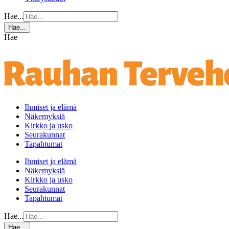
Hae...
Hae...
Hae
Ihmiset ja elämä
Näkemyksiä
Kirkko ja usko
Seurakunnat
Tapahtumat
Ihmiset ja elämä
Näkemyksiä
Kirkko ja usko
Seurakunnat
Tapahtumat
Hae...
Hae...