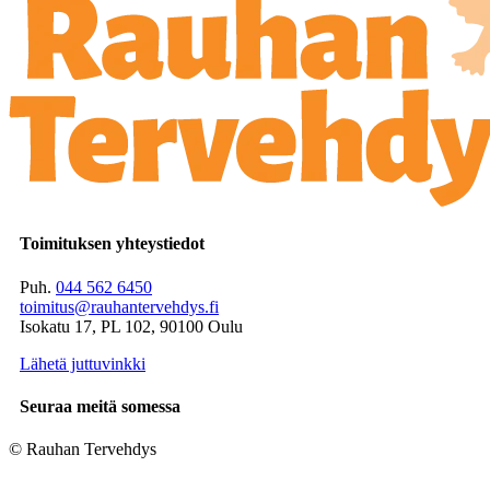
Toimituksen yhteystiedot
Puh.
044 562 6450
toimitus@rauhantervehdys.fi
Isokatu 17, PL 102, 90100 Oulu
Lähetä juttuvinkki
Seuraa meitä somessa
© Rauhan Tervehdys
Digi- ja mainostoimisto Höyry Rovaniemi ja Oulu