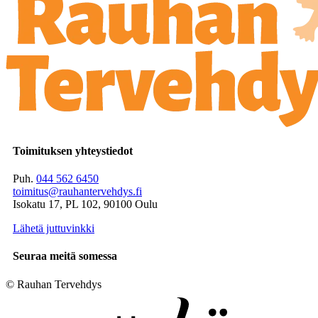
Toimituksen yhteystiedot
Puh.
044 562 6450
toimitus@rauhantervehdys.fi
Isokatu 17, PL 102, 90100 Oulu
Lähetä juttuvinkki
Seuraa meitä somessa
© Rauhan Tervehdys
Digi- ja mainostoimisto Höyry Rovaniemi ja Oulu