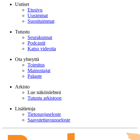
Uutiset
Etusivu
Uusimmat
Suosituimmat
Tutustu
Seurakunnat
Podcastit
Katso videoita
Ota yhteyttä
Toimitus
Mainostajat
Palaute
Arkisto
Lue näköislehteä
Tutustu arkistoon
Lisätietoja
Tietosuojaseloste
Saavutettavuusseloste