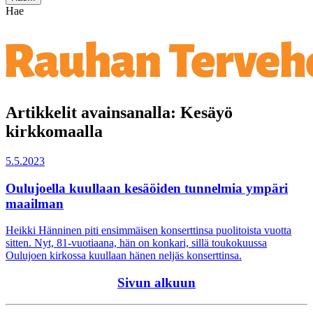
Hae
Artikkelit avainsanalla: Kesäyö
kirkkomaalla
5.5.2023
Oulujoella kuullaan kesäöiden tunnelmia ympäri
maailman
Heikki Hänninen piti ensimmäisen konserttinsa puolitoista vuotta
sitten. Nyt, 81-vuotiaana, hän on konkari, sillä toukokuussa
Oulujoen kirkossa kuullaan hänen neljäs konserttinsa.
Sivun alkuun