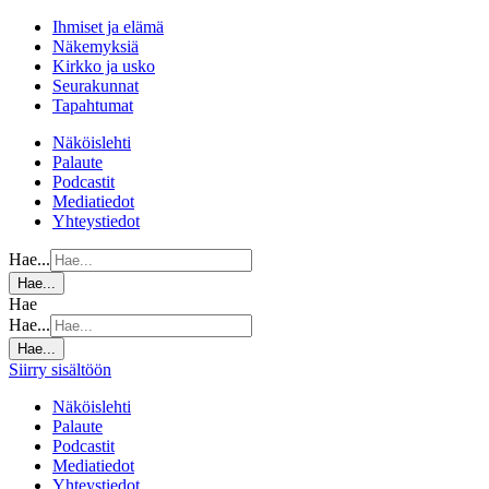
Ihmiset ja elämä
Näkemyksiä
Kirkko ja usko
Seurakunnat
Tapahtumat
Näköislehti
Palaute
Podcastit
Mediatiedot
Yhteystiedot
Hae...
Hae...
Hae
Hae...
Hae...
Siirry sisältöön
Näköislehti
Palaute
Podcastit
Mediatiedot
Yhteystiedot