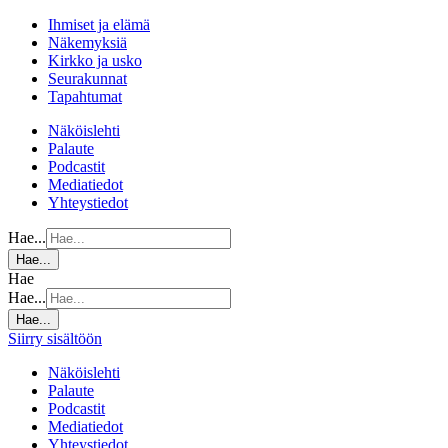
Ihmiset ja elämä
Näkemyksiä
Kirkko ja usko
Seurakunnat
Tapahtumat
Näköislehti
Palaute
Podcastit
Mediatiedot
Yhteystiedot
Hae...
Hae...
Hae
Hae...
Hae...
Siirry sisältöön
Näköislehti
Palaute
Podcastit
Mediatiedot
Yhteystiedot