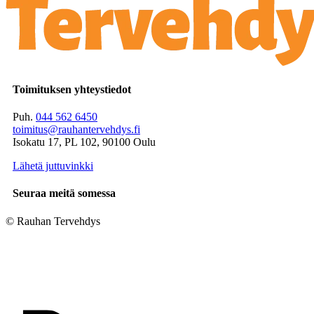
Toimituksen yhteystiedot
Puh.
044 562 6450
toimitus@rauhantervehdys.fi
Isokatu 17, PL 102, 90100 Oulu
Lähetä juttuvinkki
Seuraa meitä somessa
© Rauhan Tervehdys
Digi- ja mainostoimisto Höyry Rovaniemi ja Oulu