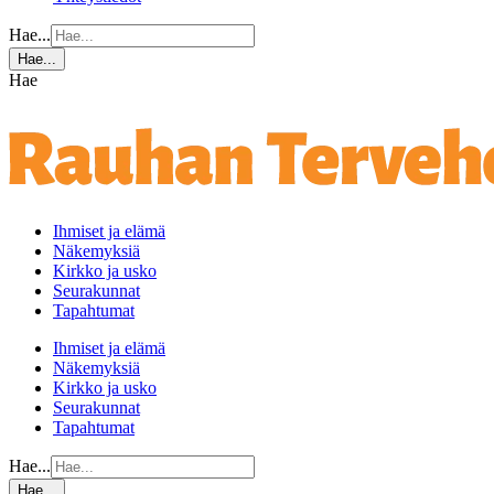
Hae...
Hae...
Hae
Ihmiset ja elämä
Näkemyksiä
Kirkko ja usko
Seurakunnat
Tapahtumat
Ihmiset ja elämä
Näkemyksiä
Kirkko ja usko
Seurakunnat
Tapahtumat
Hae...
Hae...