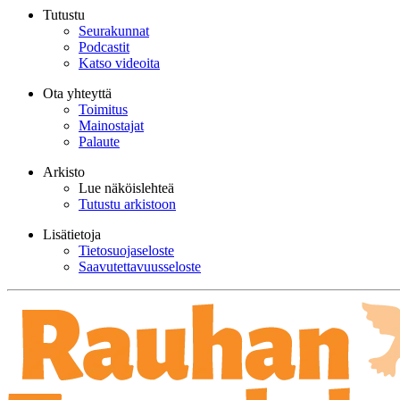
Tutustu
Seurakunnat
Podcastit
Katso videoita
Ota yhteyttä
Toimitus
Mainostajat
Palaute
Arkisto
Lue näköislehteä
Tutustu arkistoon
Lisätietoja
Tietosuojaseloste
Saavutettavuusseloste