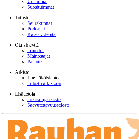
Uusimmat
Suosituimmat
Tutustu
Seurakunnat
Podcastit
Katso videoita
Ota yhteyttä
Toimitus
Mainostajat
Palaute
Arkisto
Lue näköislehteä
Tutustu arkistoon
Lisätietoja
Tietosuojaseloste
Saavutettavuusseloste