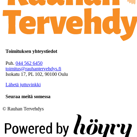
Toimituksen yhteystiedot
Puh.
044 562 6450
toimitus@rauhantervehdys.fi
Isokatu 17, PL 102, 90100 Oulu
Lähetä juttuvinkki
Seuraa meitä somessa
© Rauhan Tervehdys
Digi- ja mainostoimisto Höyry Rovaniemi ja Oulu