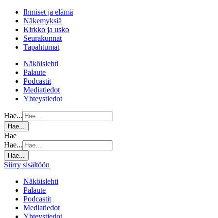
Ihmiset ja elämä
Näkemyksiä
Kirkko ja usko
Seurakunnat
Tapahtumat
Näköislehti
Palaute
Podcastit
Mediatiedot
Yhteystiedot
Hae...
Hae...
Hae
Hae...
Hae...
Siirry sisältöön
Näköislehti
Palaute
Podcastit
Mediatiedot
Yhteystiedot