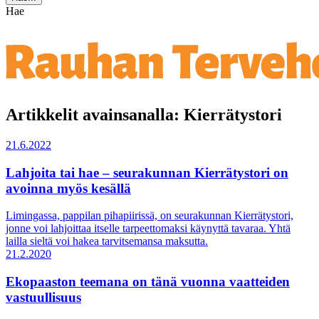
Hae
Artikkelit avainsanalla: Kierrätystori
21.6.2022
Lahjoita tai hae – seurakunnan Kierrätystori on
avoinna myös kesällä
Limingassa, pappilan pihapiirissä, on seurakunnan Kierrätystori,
jonne voi lahjoittaa itselle tarpeettomaksi käynyttä tavaraa. Yhtä
lailla sieltä voi hakea tarvitsemansa maksutta.
21.2.2020
Ekopaaston teemana on tänä vuonna vaatteiden
vastuullisuus