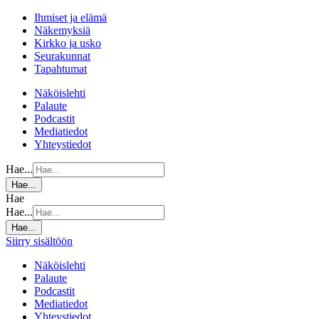
Ihmiset ja elämä
Näkemyksiä
Kirkko ja usko
Seurakunnat
Tapahtumat
Näköislehti
Palaute
Podcastit
Mediatiedot
Yhteystiedot
Hae...
Hae...
Hae
Hae...
Hae...
Siirry sisältöön
Näköislehti
Palaute
Podcastit
Mediatiedot
Yhteystiedot