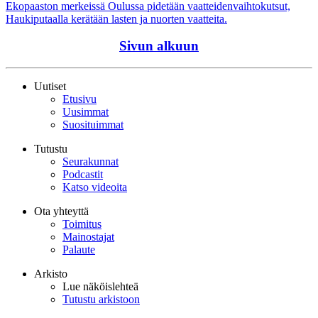
Ekopaaston merkeissä Oulussa pidetään vaatteidenvaihtokutsut,
Haukiputaalla kerätään lasten ja nuorten vaatteita.
Sivun alkuun
Uutiset
Etusivu
Uusimmat
Suosituimmat
Tutustu
Seurakunnat
Podcastit
Katso videoita
Ota yhteyttä
Toimitus
Mainostajat
Palaute
Arkisto
Lue näköislehteä
Tutustu arkistoon