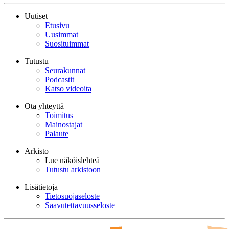
Uutiset
Etusivu
Uusimmat
Suosituimmat
Tutustu
Seurakunnat
Podcastit
Katso videoita
Ota yhteyttä
Toimitus
Mainostajat
Palaute
Arkisto
Lue näköislehteä
Tutustu arkistoon
Lisätietoja
Tietosuojaseloste
Saavutettavuusseloste