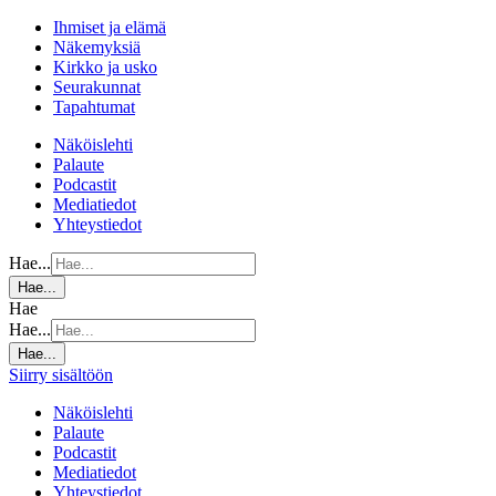
Ihmiset ja elämä
Näkemyksiä
Kirkko ja usko
Seurakunnat
Tapahtumat
Näköislehti
Palaute
Podcastit
Mediatiedot
Yhteystiedot
Hae...
Hae...
Hae
Hae...
Hae...
Siirry sisältöön
Näköislehti
Palaute
Podcastit
Mediatiedot
Yhteystiedot