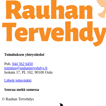
Toimituksen yhteystiedot
Puh.
044 562 6450
toimitus@rauhantervehdys.fi
Isokatu 17, PL 102, 90100 Oulu
Lähetä juttuvinkki
Seuraa meitä somessa
© Rauhan Tervehdys
Digi- ja mainostoimisto Höyry Rovaniemi ja Oulu