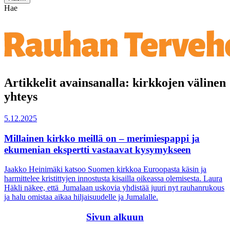
Hae
Artikkelit avainsanalla: kirkkojen välinen
yhteys
5.12.2025
Millainen kirkko meillä on – merimiespappi ja
ekumenian ekspertti vastaavat kysymykseen
Jaakko Heinimäki katsoo Suomen kirkkoa Euroopasta käsin ja
harmittelee kristittyjen innostusta kisailla oikeassa olemisesta. Laura
Häkli näkee, että Jumalaan uskovia yhdistää juuri nyt rauhanrukous
ja halu omistaa aikaa hiljaisuudelle ja Jumalalle.
Sivun alkuun