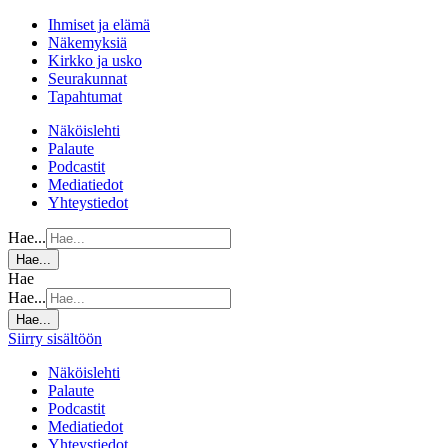
Ihmiset ja elämä
Näkemyksiä
Kirkko ja usko
Seurakunnat
Tapahtumat
Näköislehti
Palaute
Podcastit
Mediatiedot
Yhteystiedot
Hae...
Hae...
Hae
Hae...
Hae...
Siirry sisältöön
Näköislehti
Palaute
Podcastit
Mediatiedot
Yhteystiedot