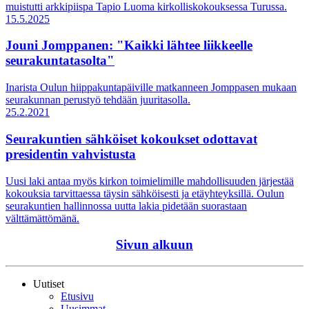
muistutti arkkipiispa Tapio Luoma kirkolliskokouksessa Turussa.
15.5.2025
Jouni Jomppanen: "Kaikki lähtee liikkeelle
seurakuntatasolta"
Inarista Oulun hiippakuntapäiville matkanneen Jomppasen mukaan
seurakunnan perustyö tehdään juuritasolla.
25.2.2021
Seurakuntien sähköiset kokoukset odottavat
presidentin vahvistusta
Uusi laki antaa myös kirkon toimielimille mahdollisuuden järjestää
kokouksia tarvittaessa täysin sähköisesti ja etäyhteyksillä. Oulun
seurakuntien hallinnossa uutta lakia pidetään suorastaan
välttämättömänä.
Sivun alkuun
Uutiset
Etusivu
Uusimmat