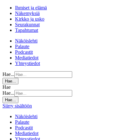
Ihmiset ja elämä
Näkemyksiä
Kirkko ja usko
Seurakunnat
Tapahtumat
Näköislehti
Palaute
Podcastit
Mediatiedot
Yhteystiedot
Hae...
Hae...
Hae
Hae...
Hae...
Siirry sisältöön
Näköislehti
Palaute
Podcastit
Mediatiedot
Yhteystiedot