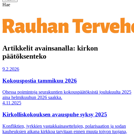
Hae
Artikkelit avainsanalla: kirkon
päätöksenteko
9.2.2026
Kokouspostia tammikuu 2026
Ohessa poimintoja seurakuntien kokouspäätöksistä joulukuulta 2025
aina helmikuuhun 2026 saakka.
4.11.2025
Kirkolliskokouksen avauspuhe syksy 2025
Konfliktien, jyrkkien vastakkainasettelujen, polarisaation ja sodan
kauheuksien aikana kirkkoa tarvitaan ennen muuta toivon tuojana,