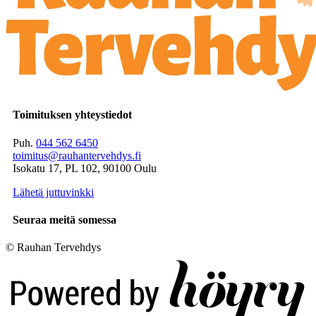
Toimituksen yhteystiedot
Puh.
044 562 6450
toimitus@rauhantervehdys.fi
Isokatu 17, PL 102, 90100 Oulu
Lähetä juttuvinkki
Seuraa meitä somessa
© Rauhan Tervehdys
Digi- ja mainostoimisto Höyry Rovaniemi ja Oulu