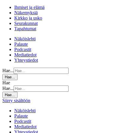
Ihmiset ja elämä
Näkemyksiä
Kirkko ja usko
Seurakunnat
Tapahtumat
Näköislehti
Palaute
Podcastit
Mediatiedot
Yhteystiedot
Hae...
Hae...
Hae
Hae...
Hae...
Siirry sisältöön
Näköislehti
Palaute
Podcastit
Mediatiedot
Yhteystiedot