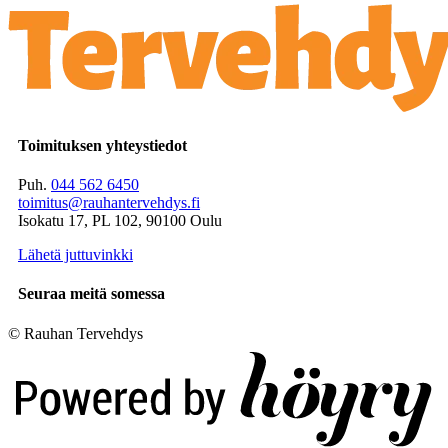
Toimituksen yhteystiedot
Puh.
044 562 6450
toimitus@rauhantervehdys.fi
Isokatu 17, PL 102, 90100 Oulu
Lähetä juttuvinkki
Seuraa meitä somessa
© Rauhan Tervehdys
Digi- ja mainostoimisto Höyry Rovaniemi ja Oulu