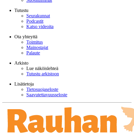
Suosituimmat
Tutustu
Seurakunnat
Podcastit
Katso videoita
Ota yhteyttä
Toimitus
Mainostajat
Palaute
Arkisto
Lue näköislehteä
Tutustu arkistoon
Lisätietoja
Tietosuojaseloste
Saavutettavuusseloste