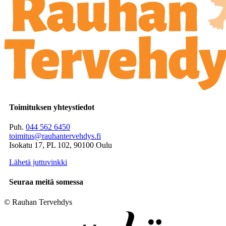
Toimituksen yhteystiedot
Puh.
044 562 6450
toimitus@rauhantervehdys.fi
Isokatu 17, PL 102, 90100 Oulu
Lähetä juttuvinkki
Seuraa meitä somessa
© Rauhan Tervehdys
Digi- ja mainostoimisto Höyry Rovaniemi ja Oulu