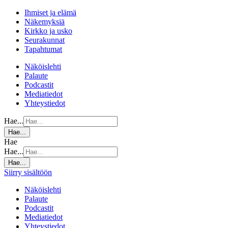
Ihmiset ja elämä
Näkemyksiä
Kirkko ja usko
Seurakunnat
Tapahtumat
Näköislehti
Palaute
Podcastit
Mediatiedot
Yhteystiedot
Hae...
Hae...
Hae
Hae...
Hae...
Siirry sisältöön
Näköislehti
Palaute
Podcastit
Mediatiedot
Yhteystiedot