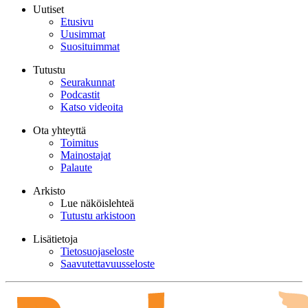
Uutiset
Etusivu
Uusimmat
Suosituimmat
Tutustu
Seurakunnat
Podcastit
Katso videoita
Ota yhteyttä
Toimitus
Mainostajat
Palaute
Arkisto
Lue näköislehteä
Tutustu arkistoon
Lisätietoja
Tietosuojaseloste
Saavutettavuusseloste