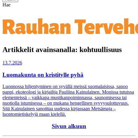
Hae
Artikkelit avainsanalla: kohtuullisuus
13.7.2026
Luomakunta on kristitylle pyhä
Luonnossa hiljentyminen on syvällä meissä suomalaisissa, sanoo
pappi, ekoteologi ja kirjailija Pauliina Kainulainen. Monissa tutuissa
elementeissä – vaikkapa mustikanpoiminnassa, saunomisessa tai
nuotiolla istumisessa – on mukana hengellinen syvyysulottuvuus.
Sitä Kainulainen sanoittaa uudessa kirjassaan Metsämaja –
luontomietiskelyjä maan kielellä.
Sivun alkuun