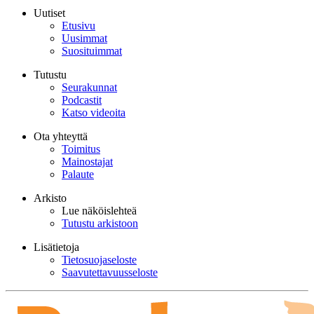
Uutiset
Etusivu
Uusimmat
Suosituimmat
Tutustu
Seurakunnat
Podcastit
Katso videoita
Ota yhteyttä
Toimitus
Mainostajat
Palaute
Arkisto
Lue näköislehteä
Tutustu arkistoon
Lisätietoja
Tietosuojaseloste
Saavutettavuusseloste