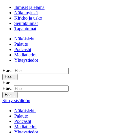
Ihmiset ja elämä
Näkemyksiä
Kirkko ja usko
Seurakunnat
Tapahtumat
Näköislehti
Palaute
Podcastit
Mediatiedot
Yhteystiedot
Hae...
Hae...
Hae
Hae...
Hae...
Siirry sisältöön
Näköislehti
Palaute
Podcastit
Mediatiedot
Yhteystiedot