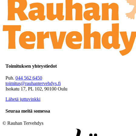
Toimituksen yhteystiedot
Puh.
044 562 6450
toimitus@rauhantervehdys.fi
Isokatu 17, PL 102, 90100 Oulu
Lähetä juttuvinkki
Seuraa meitä somessa
© Rauhan Tervehdys
Digi- ja mainostoimisto Höyry Rovaniemi ja Oulu