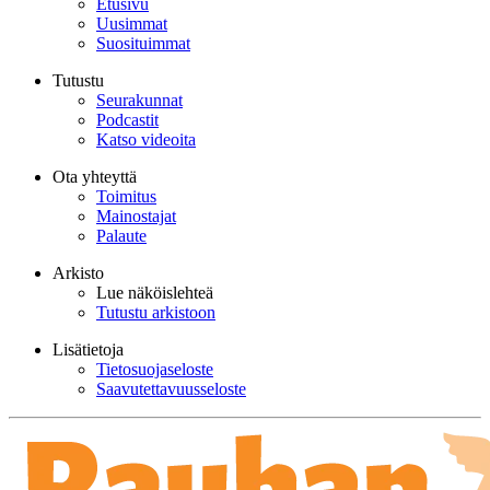
Etusivu
Uusimmat
Suosituimmat
Tutustu
Seurakunnat
Podcastit
Katso videoita
Ota yhteyttä
Toimitus
Mainostajat
Palaute
Arkisto
Lue näköislehteä
Tutustu arkistoon
Lisätietoja
Tietosuojaseloste
Saavutettavuusseloste