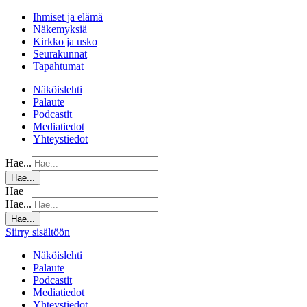
Ihmiset ja elämä
Näkemyksiä
Kirkko ja usko
Seurakunnat
Tapahtumat
Näköislehti
Palaute
Podcastit
Mediatiedot
Yhteystiedot
Hae...
Hae...
Hae
Hae...
Hae...
Siirry sisältöön
Näköislehti
Palaute
Podcastit
Mediatiedot
Yhteystiedot