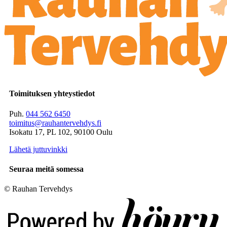
Toimituksen yhteystiedot
Puh.
044 562 6450
toimitus@rauhantervehdys.fi
Isokatu 17, PL 102, 90100 Oulu
Lähetä juttuvinkki
Seuraa meitä somessa
© Rauhan Tervehdys
Digi- ja mainostoimisto Höyry Rovaniemi ja Oulu