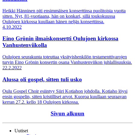
Heikki Hänninen piti ensimmäisen konserttinsa puolitoista vuotta
sitten. Nyt, 81-vuotiaana, hän on konkari, sillä toukokuussa
Oulujoen kirkossa kuullaan hänen neljäs konserttinsa.
4.10.2022
Eino Grönin ilmaiskonsertti Oulujoen kirkossa
Vanhustenviikolla
Oulujoen seurakunta toteuttaa yksityishenkilön testamenttivarojen
turvin Eino Grönin konsertin osana Vanhustenviikon juhlallisuuksia.
22.2.2022
Alussa oli gospel, sitten tuli usko
Oulu Gospel Choir esiintyy Siiri Kotiahon johdolla. Kotiaho löysi
ensin gospelin, sitten kristilliset arvot. Kuoroa kuullaan seuraavan
kerran 27.2. kello 18 Oulujoen kirkossa.
Sivun alkuun
Uutiset