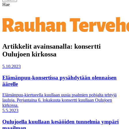
Hae
Artikkelit avainsanalla: konsertti
Oulujoen kirkossa
5.10.2023
Elämänpuu-konsertissa pysähdytään olennaisen
äärelle
Elämänpuu-kiertueella kuullaan uusia psalmien pohjalta tehtyjä
lauluja. Perjantaina 6. lokakuuta konsertti kuullaan Oulujoen
kirkossa.
5.5.2023
Oulujoella kuullaan kesäöiden tunnelmia ympäri
maailman