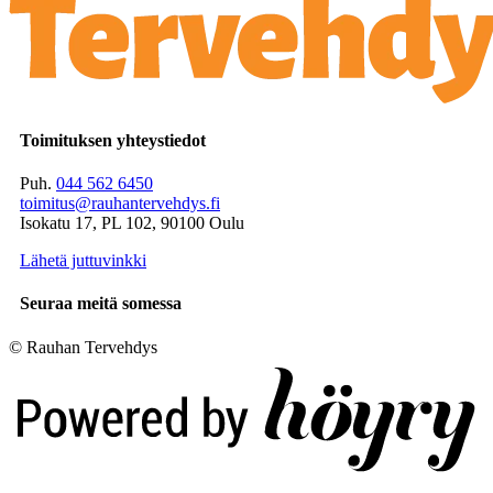
Toimituksen yhteystiedot
Puh.
044 562 6450
toimitus@rauhantervehdys.fi
Isokatu 17, PL 102, 90100 Oulu
Lähetä juttuvinkki
Seuraa meitä somessa
© Rauhan Tervehdys
Digi- ja mainostoimisto Höyry Rovaniemi ja Oulu