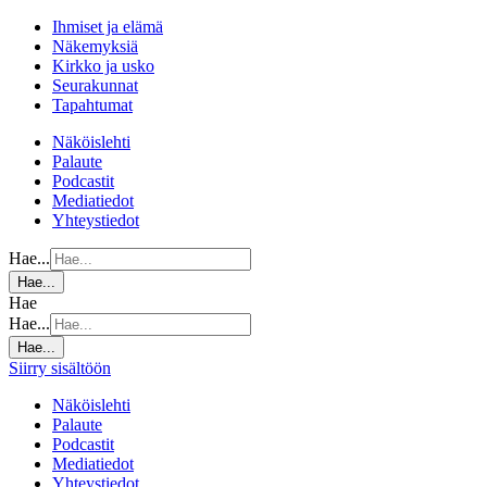
Ihmiset ja elämä
Näkemyksiä
Kirkko ja usko
Seurakunnat
Tapahtumat
Näköislehti
Palaute
Podcastit
Mediatiedot
Yhteystiedot
Hae...
Hae...
Hae
Hae...
Hae...
Siirry sisältöön
Näköislehti
Palaute
Podcastit
Mediatiedot
Yhteystiedot