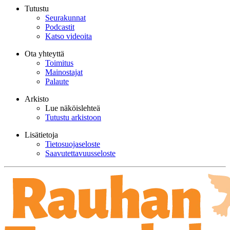
Tutustu
Seurakunnat
Podcastit
Katso videoita
Ota yhteyttä
Toimitus
Mainostajat
Palaute
Arkisto
Lue näköislehteä
Tutustu arkistoon
Lisätietoja
Tietosuojaseloste
Saavutettavuusseloste