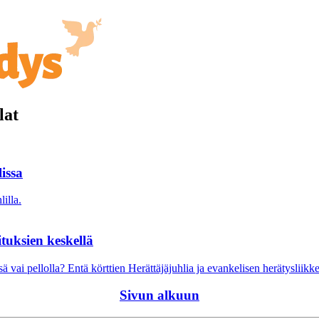
lat
lissa
illa.
tuksien keskellä
ssä vai pellolla? Entä körttien Herättäjäjuhlia ja evankelisen herätysliik
Sivun alkuun