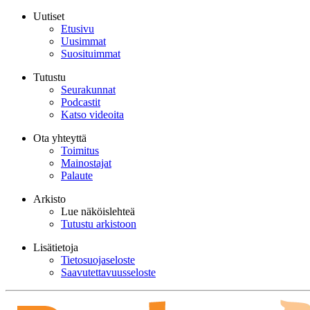
Uutiset
Etusivu
Uusimmat
Suosituimmat
Tutustu
Seurakunnat
Podcastit
Katso videoita
Ota yhteyttä
Toimitus
Mainostajat
Palaute
Arkisto
Lue näköislehteä
Tutustu arkistoon
Lisätietoja
Tietosuojaseloste
Saavutettavuusseloste