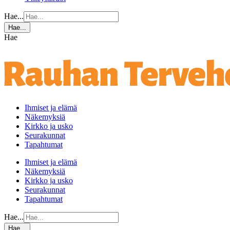
Hae...
Hae...
Hae
Ihmiset ja elämä
Näkemyksiä
Kirkko ja usko
Seurakunnat
Tapahtumat
Ihmiset ja elämä
Näkemyksiä
Kirkko ja usko
Seurakunnat
Tapahtumat
Hae...
Hae...