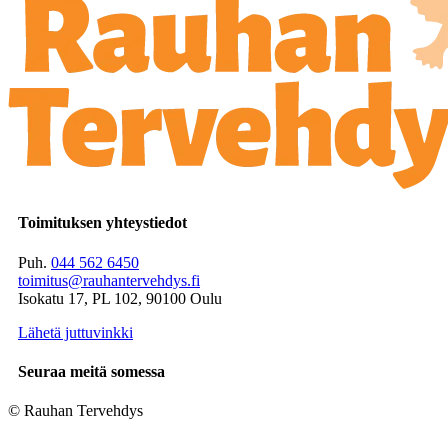
Toimituksen yhteystiedot
Puh.
044 562 6450
toimitus@rauhantervehdys.fi
Isokatu 17, PL 102, 90100 Oulu
Lähetä juttuvinkki
Seuraa meitä somessa
© Rauhan Tervehdys
Digi- ja mainostoimisto Höyry Rovaniemi ja Oulu