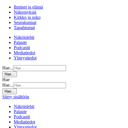
Ihmiset ja elämä
Näkemyksiä
Kirkko ja usko
Seurakunnat
Tapahtumat
Näköislehti
Palaute
Podcastit
Mediatiedot
Yhteystiedot
Hae...
Hae...
Hae
Hae...
Hae...
Siirry sisältöön
Näköislehti
Palaute
Podcastit
Mediatiedot
Yhteystiedot